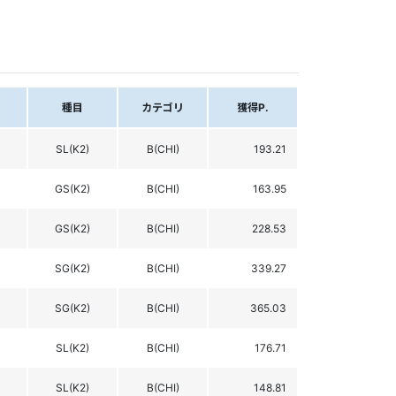
種目
カテゴリ
獲得P.
SL(K2)
B(CHI)
193.21
GS(K2)
B(CHI)
163.95
GS(K2)
B(CHI)
228.53
SG(K2)
B(CHI)
339.27
SG(K2)
B(CHI)
365.03
SL(K2)
B(CHI)
176.71
SL(K2)
B(CHI)
148.81