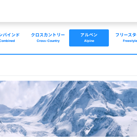
ンバインド
クロスカントリー
アルペン
フリースタ
Combined
Cross-Country
Alpine
Freestyl