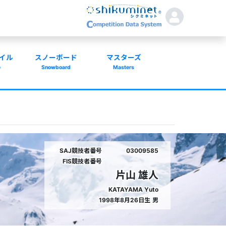
イル
スノーボード
マスターズ
e
Snowboard
Masters
SAJ競技者番号
03009585
FIS競技者番号
片山 雄人
KATAYAMA Yuto
1998年8月26日生
男