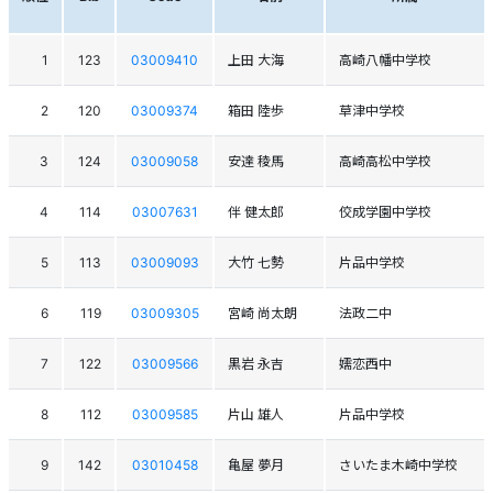
1
123
03009410
上田 大海
高崎八幡中学校
2
120
03009374
箱田 陸歩
草津中学校
3
124
03009058
安達 稜馬
高崎高松中学校
4
114
03007631
伴 健太郎
佼成学園中学校
5
113
03009093
大竹 七勢
片品中学校
6
119
03009305
宮崎 尚太朗
法政二中
7
122
03009566
黒岩 永吉
嬬恋西中
8
112
03009585
片山 雄人
片品中学校
9
142
03010458
亀屋 夢月
さいたま木崎中学校