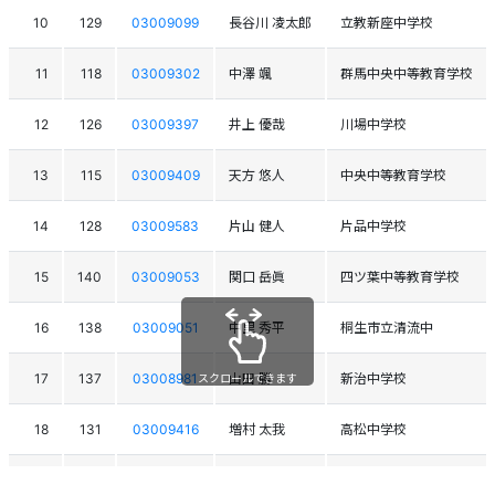
10
129
03009099
長谷川 凌太郎
立教新座中学校
11
118
03009302
中澤 颯
群馬中央中等教育学校
12
126
03009397
井上 優哉
川場中学校
13
115
03009409
天方 悠人
中央中等教育学校
14
128
03009583
片山 健人
片品中学校
15
140
03009053
関口 岳眞
四ツ葉中等教育学校
16
138
03009051
中里 秀平
桐生市立清流中
17
137
03008981
山田 勝
新治中学校
スクロールできます
18
131
03009416
増村 太我
高松中学校
19
136
03009020
宮田 龍一
沼田中学校