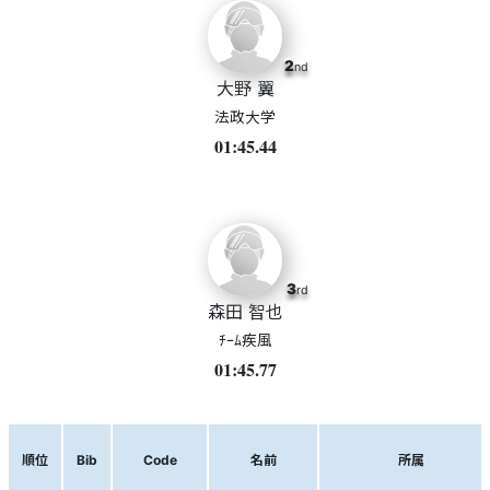
2
nd
大野 翼
法政大学
01:45.44
3
rd
森田 智也
ﾁｰﾑ疾風
01:45.77
順位
Bib
Code
名前
所属