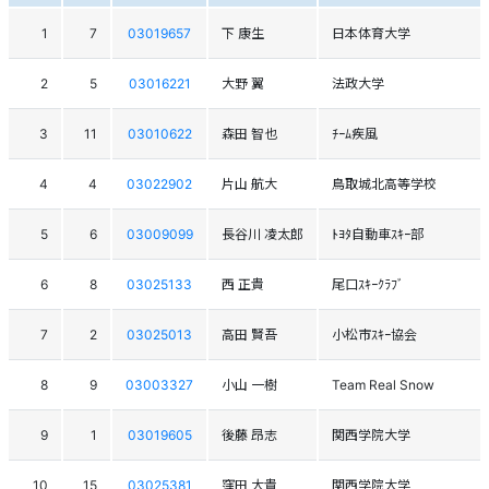
1
7
03019657
下 康生
日本体育大学
2
5
03016221
大野 翼
法政大学
3
11
03010622
森田 智也
ﾁｰﾑ疾風
4
4
03022902
片山 航大
鳥取城北高等学校
5
6
03009099
長谷川 凌太郎
ﾄﾖﾀ自動車ｽｷｰ部
6
8
03025133
西 正貴
尾口ｽｷｰｸﾗﾌﾞ
7
2
03025013
高田 賢吾
小松市ｽｷｰ協会
8
9
03003327
小山 一樹
Team Real Snow
9
1
03019605
後藤 昂志
関西学院大学
10
15
03025381
窪田 大貴
関西学院大学