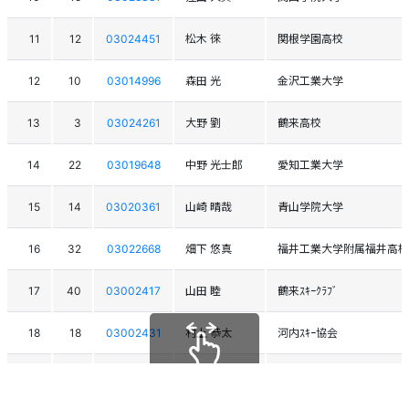
11
12
03024451
松木 徠
関根学園高校
12
10
03014996
森田 光
金沢工業大学
13
3
03024261
大野 劉
鶴来高校
14
22
03019648
中野 光士郎
愛知工業大学
15
14
03020361
山崎 晴哉
青山学院大学
16
32
03022668
畑下 悠真
福井工業大学附属福井高校
17
40
03002417
山田 睦
鶴来ｽｷｰｸﾗﾌﾞ
18
18
03002431
村上 恭太
河内ｽｷｰ協会
19
13
03019665
宮本 直太郎
金沢工業大学
スクロールできます