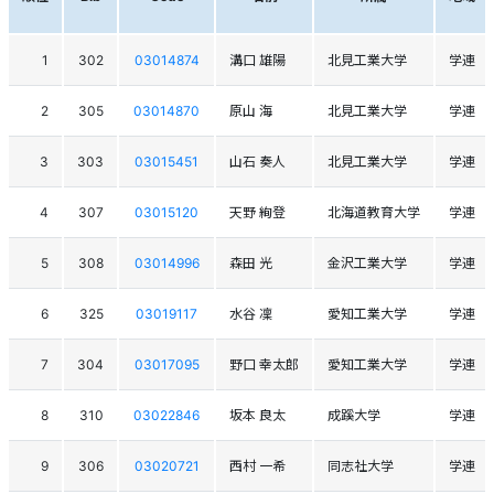
1
302
03014874
溝口 雄陽
北見工業大学
学連
2
305
03014870
原山 海
北見工業大学
学連
3
303
03015451
山石 奏人
北見工業大学
学連
4
307
03015120
天野 絢登
北海道教育大学
学連
5
308
03014996
森田 光
金沢工業大学
学連
6
325
03019117
水谷 凜
愛知工業大学
学連
7
304
03017095
野口 幸太郎
愛知工業大学
学連
8
310
03022846
坂本 良太
成蹊大学
学連
9
306
03020721
西村 一希
同志社大学
学連