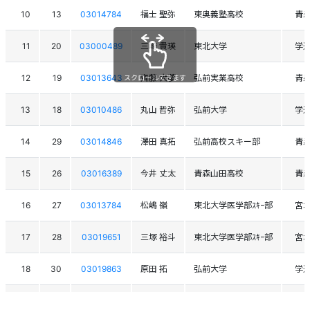
10
13
03014784
福士 聖弥
東奥義塾高校
青
11
20
03000489
三崎 貴瑛
東北大学
学
12
19
03013643
齊藤 大夢
弘前実業高校
青
スクロールできます
13
18
03010486
丸山 哲弥
弘前大学
学
14
29
03014846
澤田 真拓
弘前高校スキー部
青
15
26
03016389
今井 丈太
青森山田高校
青
16
27
03013784
松嶋 嶺
東北大学医学部ｽｷｰ部
宮
17
28
03019651
三塚 裕斗
東北大学医学部ｽｷｰ部
宮
18
30
03019863
原田 拓
弘前大学
学
19
21
03016974
藤田 大輝
東奥義塾高校
青