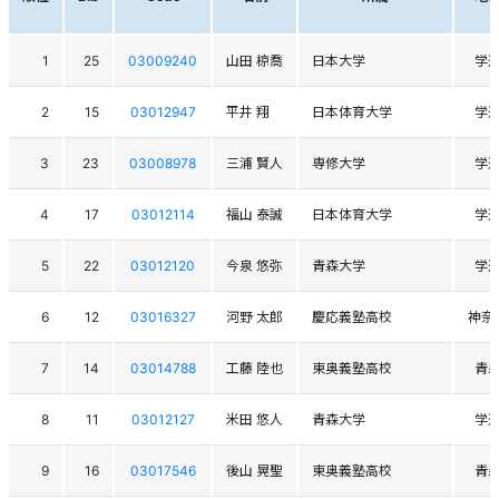
1
25
03009240
山田 椋喬
日本大学
学
2
15
03012947
平井 翔
日本体育大学
学
3
23
03008978
三浦 賢人
専修大学
学
4
17
03012114
福山 泰誠
日本体育大学
学
5
22
03012120
今泉 悠弥
青森大学
学
6
12
03016327
河野 太郎
慶応義塾高校
神奈
7
14
03014788
工藤 陸也
東奥義塾高校
青
8
11
03012127
米田 悠人
青森大学
学
9
16
03017546
後山 晃聖
東奥義塾高校
青