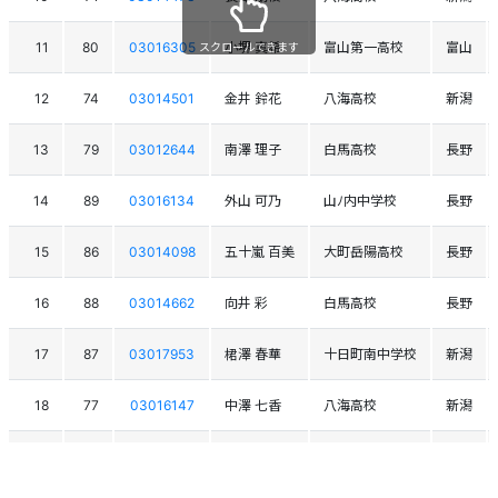
11
80
03016305
小堺 真希
富山第一高校
富山
スクロールできます
12
74
03014501
金井 鈴花
八海高校
新潟
13
79
03012644
南澤 理子
白馬高校
長野
14
89
03016134
外山 可乃
山ﾉ内中学校
長野
15
86
03014098
五十嵐 百美
大町岳陽高校
長野
16
88
03014662
向井 彩
白馬高校
長野
17
87
03017953
桾澤 春華
十日町南中学校
新潟
18
77
03016147
中澤 七香
八海高校
新潟
19
90
03014462
水落 亜久里
六日町高校
新潟