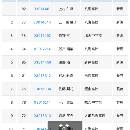
1
82
03014461
上村 仁華
八海高校
新潟
2
83
03014644
五十嵐 倭子
八海高校
新潟
3
73
03015497
牧野 桃
塩沢中学校
新潟
4
84
03012214
舩戸 瑠菜
八海高校
新潟
5
85
03014459
渡邊 渚
新井高校
新潟
6
81
03013312
鈴木 彩夏
白馬高校
長野
7
75
03013094
佐藤 梨花
飯山高校
長野
8
78
03016214
干川 美空
嬬恋中学校
群馬
9
72
03013310
岩渕 宇希
大町岳陽高校
長野
10
71
03014473
長澤 朋枝
八海高校
新潟