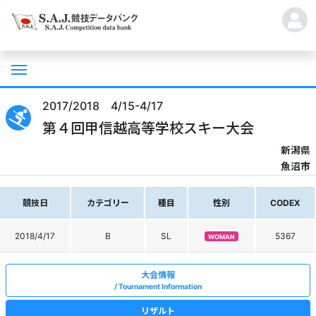
2017/2018 4/15-4/17
第４回甲信越高等学校スキー大会
新潟県
魚沼市
競技日
カテゴリー
種目
性別
CODEX
2018/4/17
B
SL
5367
WOMAN
大会情報
Tournament Information
リザルト