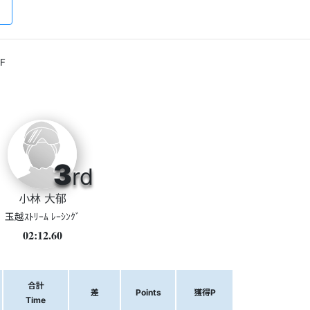
F
3
rd
小林 大郁
玉越ｽﾄﾘｰﾑ ﾚｰｼﾝｸﾞ
02:12.60
合計
差
Points
獲得P
Time