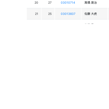
20
27
03010714
髙橋 晟治
21
25
03013837
佐藤 大虎
22
28
03011210
佐藤 秀
23
17
03010826
小林 大翔
24
19
03013909
森囿 竜輝
25
21
03009150
山越 貴文
26
44
03013902
前田 裕夢
27
36
03010025
中井 悠斗
28
37
03015482
山崎 秀
29
33
03009305
宮崎 尚太朗