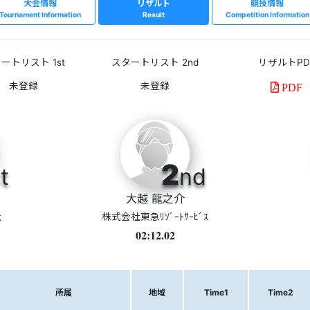
大会情報
リザルト
競技情報
Tournament Information
Result
Competition Information
ートリスト 1st
スタートリスト 2nd
リザルトPD
PDF
2
t
nd
大越 龍之介
社
株式会社東急ﾘｿﾞｰﾄｻｰﾋﾞｽ
02:12.02
所属
地域
Time1
Time2