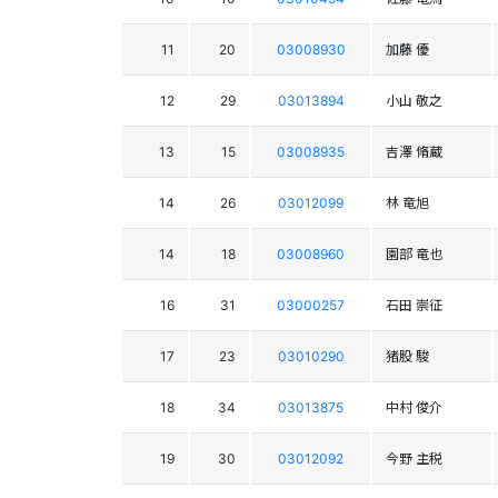
11
20
03008930
加藤 優
12
29
03013894
小山 敬之
13
15
03008935
吉澤 脩蔵
14
26
03012099
林 竜旭
14
18
03008960
園部 竜也
16
31
03000257
石田 崇征
17
23
03010290
猪股 駿
18
34
03013875
中村 俊介
19
30
03012092
今野 主税