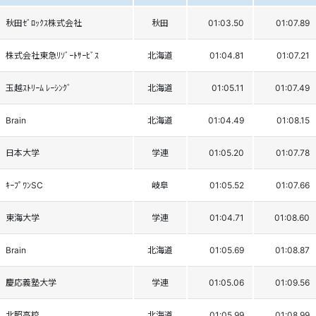
秋田ｾﾞﾛｯｸｽ株式会社
秋田
01:03.50
01:07.89
株式会社東急ﾘｿﾞｰﾄｻｰﾋﾞｽ
北海道
01:04.81
01:07.21
玉越ｽﾄﾘｰﾑ ﾚｰｼﾝｸﾞ
北海道
01:05.11
01:07.49
Brain
北海道
01:04.49
01:08.15
日本大学
学連
01:05.20
01:07.78
ｷｰﾌﾟﾜﾝSC
岐阜
01:05.52
01:07.66
東海大学
学連
01:04.71
01:08.60
Brain
北海道
01:05.69
01:08.87
慶応義塾大学
学連
01:05.06
01:09.56
北照高校
北海道
01:05.99
01:08.99