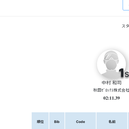
スタ
1
s
中村 和司
秋田ｾﾞﾛｯｸｽ株式会
02:11.39
順位
Bib
Code
名前