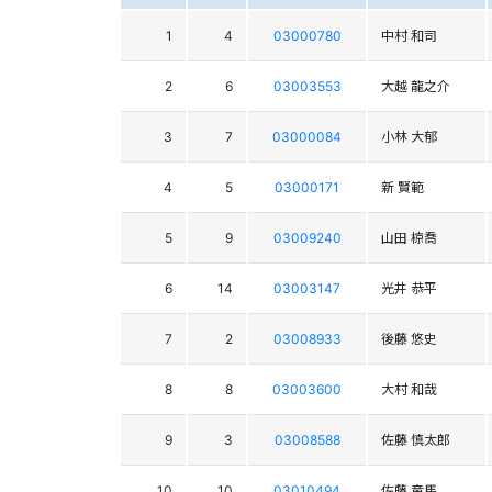
1
4
03000780
中村 和司
2
6
03003553
大越 龍之介
3
7
03000084
小林 大郁
4
5
03000171
新 賢範
5
9
03009240
山田 椋喬
6
14
03003147
光井 恭平
7
2
03008933
後藤 悠史
8
8
03003600
大村 和哉
9
3
03008588
佐藤 慎太郎
10
10
03010494
佐藤 竜馬