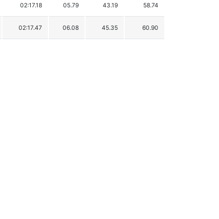
02:17.18
05.79
43.19
58.74
02:17.47
06.08
45.35
60.90
02:17.79
06.40
47.74
63.29
02:17.96
06.57
49.00
64.55
02:18.31
06.92
51.61
67.16
02:18.76
07.37
54.97
70.52
02:19.79
08.40
62.65
78.20
02:19.83
08.44
62.95
78.50
02:20.74
09.35
69.74
85.29
02:20.77
09.38
69.96
85.51