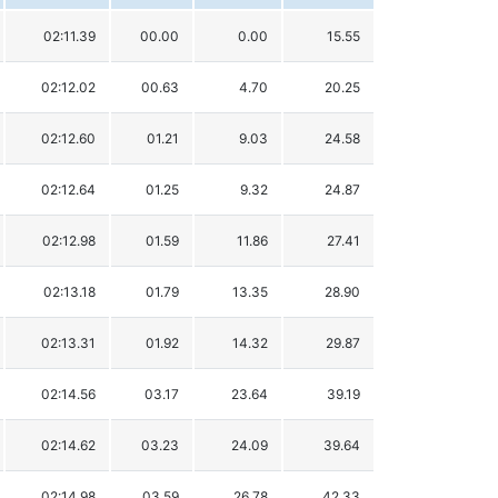
02:11.39
00.00
0.00
15.55
02:12.02
00.63
4.70
20.25
02:12.60
01.21
9.03
24.58
02:12.64
01.25
9.32
24.87
02:12.98
01.59
11.86
27.41
02:13.18
01.79
13.35
28.90
02:13.31
01.92
14.32
29.87
02:14.56
03.17
23.64
39.19
02:14.62
03.23
24.09
39.64
02:14.98
03.59
26.78
42.33