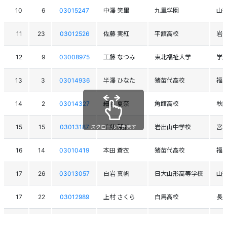
10
6
03015247
中澤 笑里
九里学園
山
11
23
03012526
佐藤 実紅
平舘高校
岩
12
9
03008975
工藤 なつみ
東北福祉大学
学
13
3
03014936
半澤 ひなた
猪苗代高校
福
14
2
03014327
細谷 夏奈
角館高校
秋
15
15
03013187
千葉 栞那
岩出山中学校
宮
スクロールできます
16
14
03010419
本田 蒼衣
猪苗代高校
福
17
26
03013057
白岩 真帆
日大山形高等学校
山
17
22
03012989
上村 さくら
白馬高校
長
19
17
03013441
手塚 園子
鬼怒中学校
栃