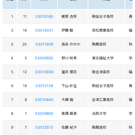
1
11
03010165
蛯原 杏奈
柴田女子高校
青
2
16
03014031
伊藤 睦
若松商業高校
福
3
20
03011938
森永 ののか
角館高校
秋
4
5
03008550
野川 咲希
東北福祉大学
学
5
12
03010839
室井 朋花
南会津高校
福
6
19
03012138
下山 紗生
柴田女子高校
青
7
8
03010840
大嶋 柚
会津工業高校
福
8
1
03009850
髙橋 萌恵
法政大学
学
9
7
03012573
佐藤 紀子
角館高校
秋