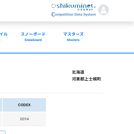
イル
スノーボード
マスターズ
e
Snowboard
Masters
北海道
河東郡上士幌町
CODEX
0014