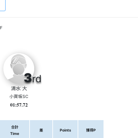
F
3
rd
清水 大
小賀坂SC
01:57.72
合計
差
Points
獲得P
Time