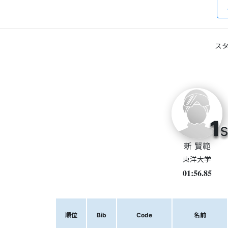
スタ
1
s
新 賢範
東洋大学
01:56.85
順位
Bib
Code
名前