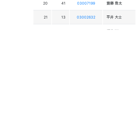
20
41
03007199
齋藤 喬太
21
13
03002632
平井 大士
22
25
03008936
櫻井 嵩
23
50
03006811
大場 一輝
24
24
03008719
髙橋 健太郎
25
27
03008679
吉田 圭汰
26
52
03010494
佐藤 竜馬
27
8
03000057
青木 聖弥
28
34
03002661
森本 健太
29
29
03000257
石田 崇征