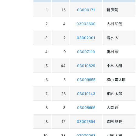
1
15
03000171
新 賢範
2
4
03003600
大村 和哉
3
2
03002001
清水 大
4
9
03007110
奥村 駿
5
44
03010826
小林 大翔
6
5
03009955
横山 竜太郎
7
26
03010143
相原 太郎
8
3
03008696
大森 紋
8
17
03007894
森田 昂也
10
38
03000063
武田 大輝