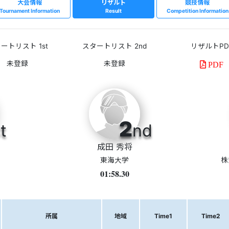
大会情報
リザルト
競技情報
Tournament Information
Result
Competition Information
ートリスト 1st
スタートリスト 2nd
リザルトPD
PDF
2
t
nd
成田 秀将
東海大学
株
01:58.30
所属
地域
Time1
Time2