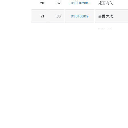
20
62
03006288
児玉 有矢
21
88
03010309
高橋 大成
22
70
03008960
園部 竜也
23
39
03002075
長崎 誠
24
67
03010281
仲俣 一樹
25
54
03009150
山越 貴文
26
81
03001963
河野 護
27
59
03000942
菊地 拓也
28
95
03010593
中島 剛流
29
97
03009034
吉澤 功太