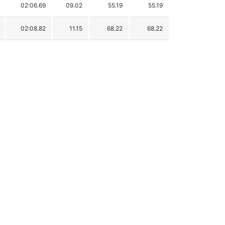
02:06.69
09.02
55.19
55.19
02:08.82
11.15
68.22
68.22
02:09.33
11.66
71.35
71.35
02:10.86
13.19
80.71
80.71
02:11.55
13.88
84.93
84.93
02:13.26
15.59
95.39
95.39
02:13.46
15.79
96.62
96.62
02:14.05
16.38
100.23
100.23
02:14.43
16.76
102.55
102.55
02:15.24
17.57
107.51
107.51