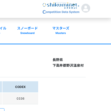
イル
スノーボード
マスターズ
e
Snowboard
Masters
長野県
下高井郡野沢温泉村
CODEX
0336