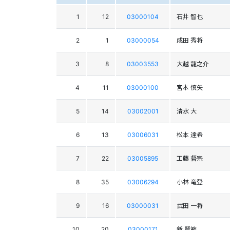
1
12
03000104
石井 智也
2
1
03000054
成田 秀将
3
8
03003553
大越 龍之介
4
11
03000100
宮本 慎矢
5
14
03002001
清水 大
6
13
03006031
松本 達希
7
22
03005895
工藤 督宗
8
35
03006294
小林 竜登
9
16
03000031
武田 一将
10
20
03000171
新 賢範