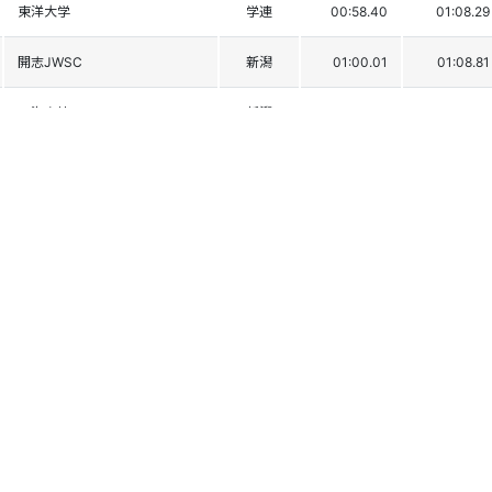
東洋大学
学連
00:58.40
01:08.29
開志JWSC
新潟
01:00.01
01:08.81
八海高校
新潟
01:00.26
01:09.07
明治大学
学連
00:59.61
01:11.25
北部高校
長野
01:01.83
01:09.72
岐阜第一高校
岐阜
01:02.10
01:11.16
東海大学
学連
01:01.98
01:11.48
法政大学
学連
01:01.49
01:12.56
小海高校
長野
01:01.85
01:12.58
嬬恋高校
群馬
01:03.25
01:11.99