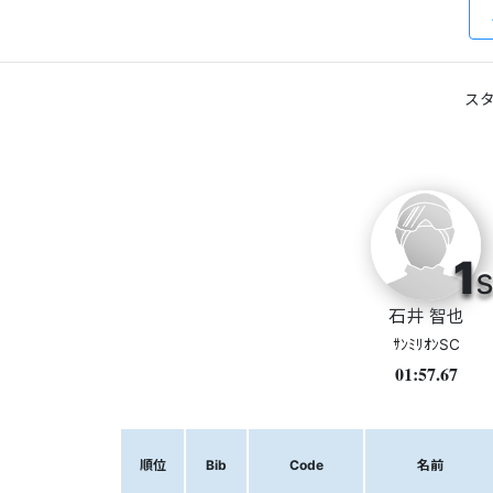
スタ
1
s
石井 智也
ｻﾝﾐﾘｵﾝSC
01:57.67
順位
Bib
Code
名前