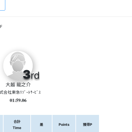
F
3
rd
大越 龍之介
式会社東急ﾘｿﾞｰﾄｻｰﾋﾞｽ
01:59.06
合計
差
Points
獲得P
Time