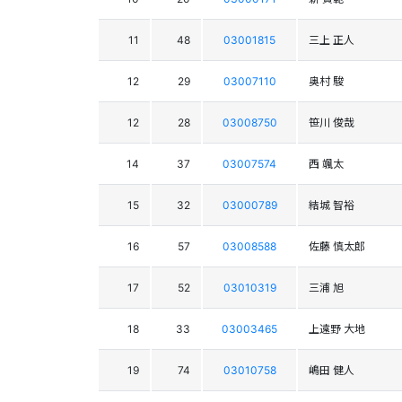
11
48
03001815
三上 正人
12
29
03007110
奥村 駿
12
28
03008750
笹川 俊哉
14
37
03007574
西 颯太
15
32
03000789
結城 智裕
16
57
03008588
佐藤 慎太郎
17
52
03010319
三浦 旭
18
33
03003465
上遠野 大地
19
74
03010758
嶋田 健人