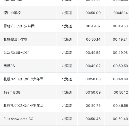
深川小学校
北海道
00:50.09
00:48.14
留萌ｼﾞｭﾆｱｽｷｰ少年団
北海道
00:49.67
00:49.50
札幌盤渓小学校
北海道
00:50.14
00:49.24
ﾌｪﾆｯｸｽﾒﾑﾛﾚｰｼﾝｸﾞ
北海道
00:49.54
00:49.93
忠類SS
北海道
00:49.02
00:50.59
札幌ｱﾙﾍﾟﾝｽｷｰｽﾎﾟｰﾂ少年団
北海道
00:50.08
00:49.69
Team BG8
北海道
00:50.09
00:50.12
札幌ｱﾙﾍﾟﾝｽｷｰｽﾎﾟｰﾂ少年団
北海道
00:50.75
00:49.56
Fu's snow area SC
北海道
00:50.46
00:50.49