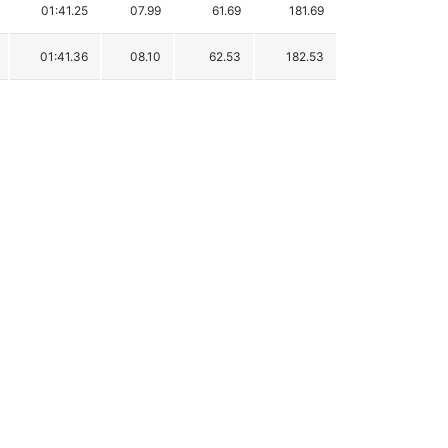
01:41.25
07.99
61.69
181.69
01:41.36
08.10
62.53
182.53
01:42.46
09.20
71.03
191.03
01:42.60
09.34
72.11
192.11
01:43.46
10.20
78.75
198.75
01:43.54
10.28
79.37
199.37
01:46.08
12.82
98.97
218.97
01:46.20
12.94
99.90
219.90
01:47.11
13.85
106.93
226.93
01:47.38
14.12
109.01
229.01