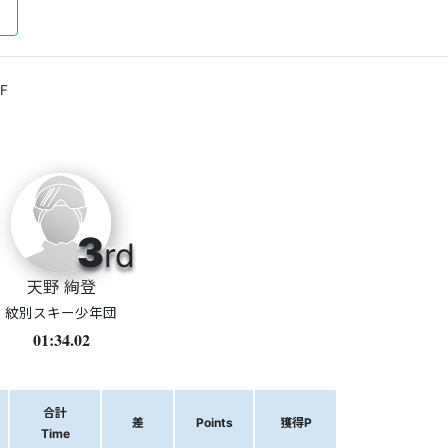
F
3
rd
天野 絢登
紋別スキー少年団
01:34.02
合計
差
Points
獲得P
Time