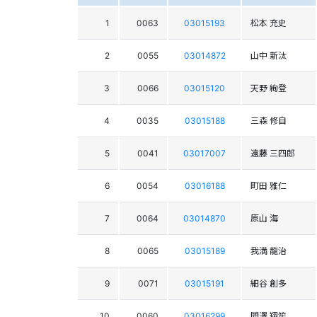
1
0063
03015193
松本 充史
2
0055
03014872
山中 新汰
3
0066
03015120
天野 絢登
4
0035
03015188
三森 修自
5
0041
03017007
遠藤 三四郎
6
0054
03016188
町田 雅仁
7
0064
03014870
原山 海
8
0065
03015189
我満 龍治
9
0071
03015191
細谷 創多
10
0060
03016299
間澤 翔笙