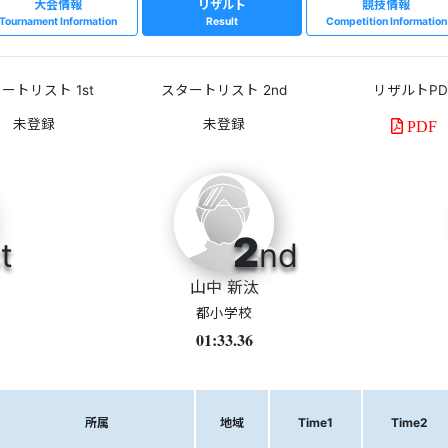
大会情報
リザルト
競技情報
Tournament Information
Result
Competition Information
ートリスト 1st
スタートリスト 2nd
リザルトPD
PDF
2
t
nd
山中 新汰
都小学校
01:33.36
所属
地域
Time1
Time2