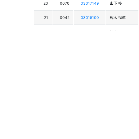
20
0070
03017149
山下 柊
21
0042
03015100
鈴木 怜遠
22
0061
03016881
竹内 一
23
0044
03015184
岡本 築玖
24
0039
03015198
吉本 永愛
25
0056
03015187
古屋 佑人
26
0036
03017011
小林 賢司
27
0073
03017148
本郷 蒼良
28
0037
03017316
寺嶋 莉輝
29
0057
03017317
内藤 蓮