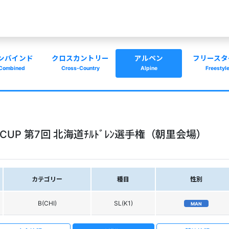
ンバインド
クロスカントリー
アルペン
フリースタ
Combined
Cross-Country
Alpine
Freestyl
G CUP 第7回 北海道ﾁﾙﾄﾞﾚﾝ選手権（朝里会場）
カテゴリー
種目
性別
B(CHI)
SL(K1)
MAN