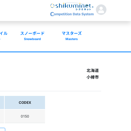
イル
スノーボード
マスターズ
e
Snowboard
Masters
北海道
小樽市
CODEX
0150