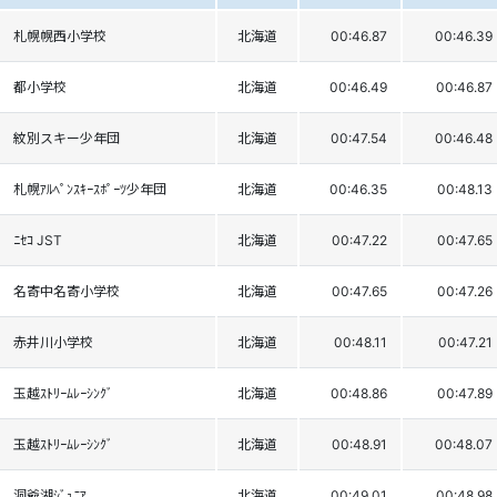
札幌幌西小学校
北海道
00:46.87
00:46.39
都小学校
北海道
00:46.49
00:46.87
紋別スキー少年団
北海道
00:47.54
00:46.48
札幌ｱﾙﾍﾟﾝｽｷｰｽﾎﾟｰﾂ少年団
北海道
00:46.35
00:48.13
ﾆｾｺ JST
北海道
00:47.22
00:47.65
名寄中名寄小学校
北海道
00:47.65
00:47.26
赤井川小学校
北海道
00:48.11
00:47.21
玉越ｽﾄﾘｰﾑﾚｰｼﾝｸﾞ
北海道
00:48.86
00:47.89
玉越ｽﾄﾘｰﾑﾚｰｼﾝｸﾞ
北海道
00:48.91
00:48.07
洞爺湖ｼﾞｭﾆｱ
北海道
00:49.01
00:48.98