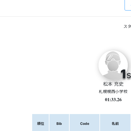
スタ
1
s
松本 充史
札幌幌西小学校
01:33.26
順位
Bib
Code
名前