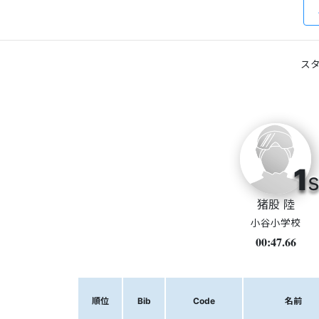
スタ
1
s
猪股 陸
小谷小学校
00:47.66
順位
Bib
Code
名前