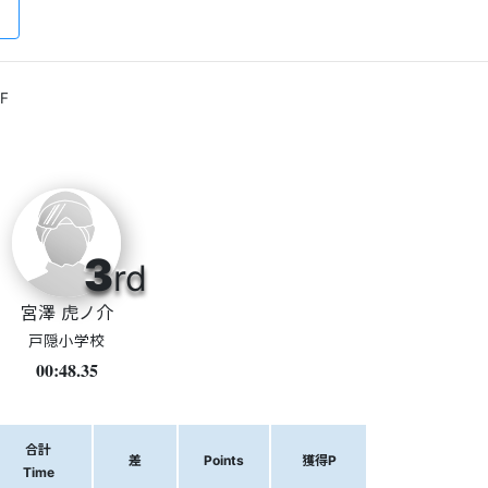
F
3
rd
宮澤 虎ノ介
戸隠小学校
00:48.35
合計
差
Points
獲得P
Time