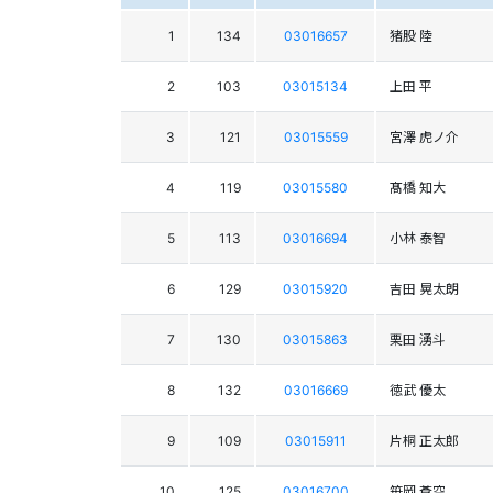
1
134
03016657
猪股 陸
2
103
03015134
上田 平
3
121
03015559
宮澤 虎ノ介
4
119
03015580
髙橋 知大
5
113
03016694
小林 泰智
6
129
03015920
吉田 晃太朗
7
130
03015863
栗田 湧斗
8
132
03016669
徳武 優太
9
109
03015911
片桐 正太郎
10
125
03016700
笹岡 蒼空