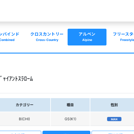
ンバインド
クロスカントリー
アルペン
フリースタ
Combined
Cross-Country
Alpine
Freestyl
ｬｲｱﾝﾄｽﾗﾛｰﾑ
カテゴリー
種目
性別
B(CHI)
GS(K1)
MAN