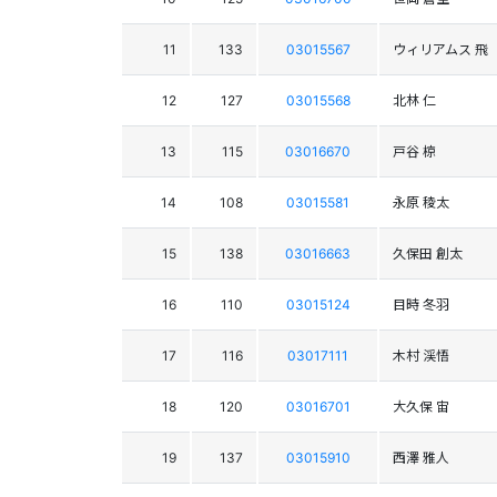
11
133
03015567
ウィリアムス 飛
12
127
03015568
北林 仁
13
115
03016670
戸谷 椋
14
108
03015581
永原 稜太
15
138
03016663
久保田 創太
16
110
03015124
目時 冬羽
17
116
03017111
木村 渓悟
18
120
03016701
大久保 宙
19
137
03015910
西澤 雅人