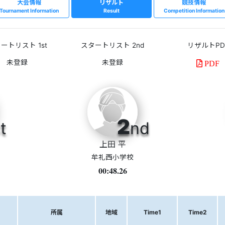
大会情報
リザルト
競技情報
Tournament Information
Result
Competition Information
ートリスト 1st
スタートリスト 2nd
リザルトPD
PDF
2
t
nd
上田 平
牟礼西小学校
00:48.26
所属
地域
Time1
Time2