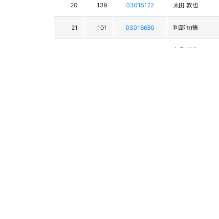
20
139
03015122
太田 敦也
21
101
03016680
利部 旬悟
22
128
03017645
宮島 碧生
23
104
03016258
桑原 太陽
24
102
03016686
小林 叡治
25
105
03015563
山﨑 大和
26
117
03015561
寺平 成吾
27
118
03016695
小林 倭士
28
131
03016677
西原 太陽
29
124
03015917
南澤 圭吾