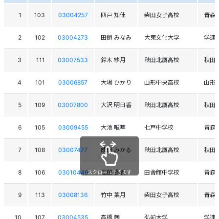
1
103
03004257
四戸 知佳
柴田女子高校
青森
2
102
03004273
田鎖 みなみ
大東文化大学
学連
3
111
03007533
鈴木 紗月
秋田北鷹高校
秋田
4
101
03006857
大場 ひかり
山形中央高校
山形
5
109
03007800
大沢 明日香
秋田北鷹高校
秋田
6
105
03009455
大池 唯華
七戸中学校
青森
7
108
03007477
成田 みかる
秋田北鷹高校
秋田
8
106
03010449
佐藤 春香
田舎館中学校
青森
スクロールできます
9
113
03008136
竹中 葉月
柴田女子高校
青森
10
107
03004535
高橋 茜
弘前大学
学連