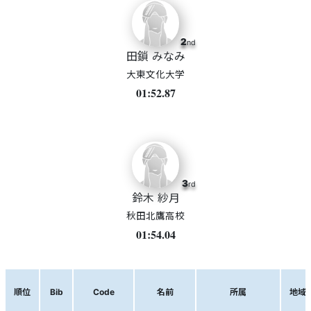
2
nd
田鎖 みなみ
大東文化大学
01:52.87
3
rd
鈴木 紗月
秋田北鷹高校
01:54.04
順位
Bib
Code
名前
所属
地域