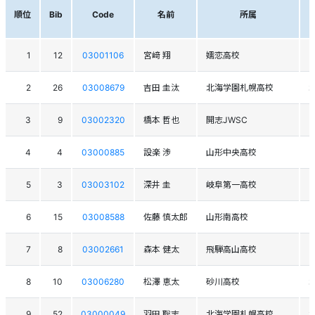
順位
Bib
Code
名前
所属
1
12
03001106
宮﨑 翔
嬬恋高校
2
26
03008679
吉田 圭汰
北海学園札幌高校
3
9
03002320
橋本 哲也
開志JWSC
4
4
03000885
設楽 渉
山形中央高校
5
3
03003102
深井 圭
岐阜第一高校
6
15
03008588
佐藤 慎太郎
山形南高校
7
8
03002661
森本 健太
飛騨高山高校
8
10
03006280
松澤 恵太
砂川高校
9
52
03000049
羽田 聡志
北海学園札幌高校