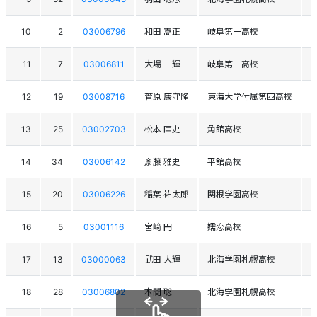
10
2
03006796
和田 嵩正
岐阜第一高校
11
7
03006811
大場 一輝
岐阜第一高校
12
19
03008716
菅原 康守隆
東海大学付属第四高校
13
25
03002703
松本 匡史
角館高校
14
34
03006142
斎藤 雅史
平舘高校
15
20
03006226
稲葉 祐太郎
関根学園高校
16
5
03001116
宮﨑 円
嬬恋高校
17
13
03000063
武田 大輝
北海学園札幌高校
18
28
03006802
本間 聡
北海学園札幌高校