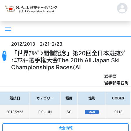
2012/2013 2/21-2/23
「世界ｱﾙﾍﾟﾝ開催記念」第20回全日本選抜ｼﾞ
ｭﾆｱｽｷｰ選手権大会The 20th All Japan Ski
Championships Races(Al
岩手県
岩手郡雫石町
競技日
カテゴリー
種目
性別
CODEX
2013/2/23
FIS JUN
SG
0113
MAN
大会情報