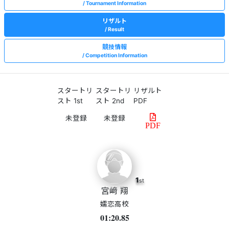
Tournament Information
リザルト
Result
競技情報
Competition Information
スタートリ
スタートリ
リザルト
スト 1st
スト 2nd
PDF
PDF
1
st
宮﨑 翔
嬬恋高校
01:20.85