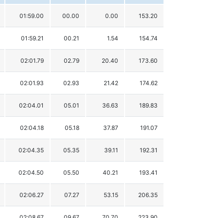
01:59.00
00.00
0.00
153.20
01:59.21
00.21
1.54
154.74
02:01.79
02.79
20.40
173.60
02:01.93
02.93
21.42
174.62
02:04.01
05.01
36.63
189.83
02:04.18
05.18
37.87
191.07
02:04.35
05.35
39.11
192.31
02:04.50
05.50
40.21
193.41
02:06.27
07.27
53.15
206.35
02:08.67
09.67
70.70
223.90