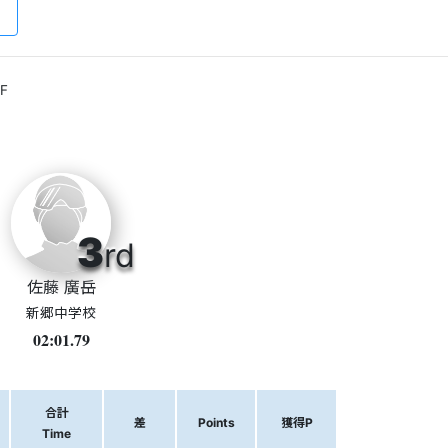
F
3
rd
佐藤 廣岳
新郷中学校
02:01.79
合計
差
Points
獲得P
Time