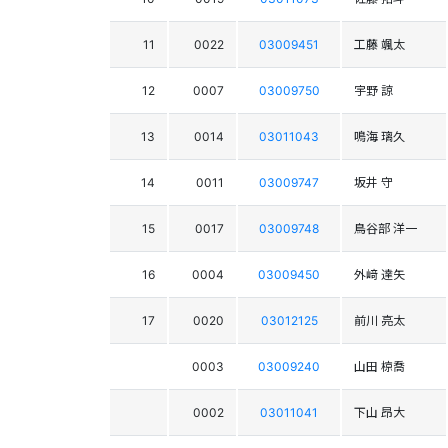
11
0022
03009451
工藤 颯太
12
0007
03009750
宇野 諒
13
0014
03011043
鳴海 璃久
14
0011
03009747
坂井 守
15
0017
03009748
鳥谷部 洋一
16
0004
03009450
外﨑 達矢
17
0020
03012125
前川 亮太
0003
03009240
山田 椋喬
0002
03011041
下山 昂大