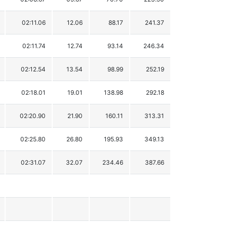
02:11.06
12.06
88.17
241.37
02:11.74
12.74
93.14
246.34
02:12.54
13.54
98.99
252.19
02:18.01
19.01
138.98
292.18
02:20.90
21.90
160.11
313.31
02:25.80
26.80
195.93
349.13
02:31.07
32.07
234.46
387.66