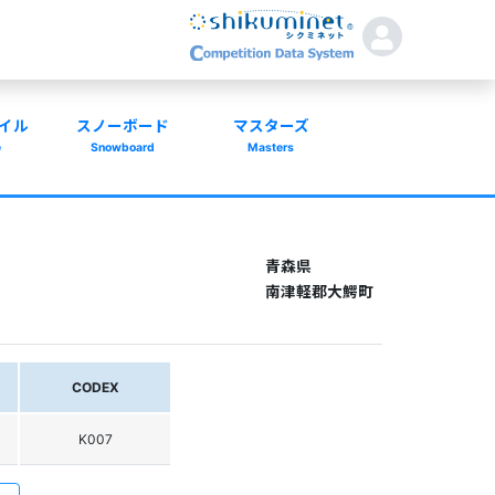
イル
スノーボード
マスターズ
e
Snowboard
Masters
青森県
南津軽郡大鰐町
CODEX
K007