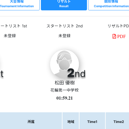
大会情報
リザルト
競技情報
Tournament Information
Result
Competition Information
ートリスト 1st
スタートリスト 2nd
リザルトPD
PDF
2
t
nd
松田 優樹
花輪第一中学校
01:59.21
所属
地域
Time1
Time2