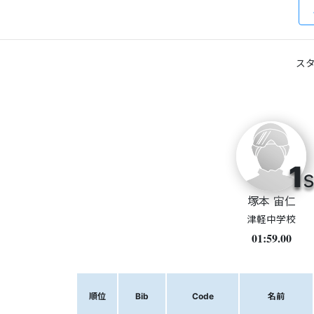
スタ
1
s
塚本 宙仁
津軽中学校
01:59.00
順位
Bib
Code
名前