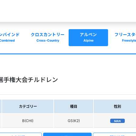
ンバインド
クロスカントリー
アルペン
フリースタ
Combined
Cross-Country
Alpine
Freestyl
選手権大会チルドレン
カテゴリー
種目
性別
B(CHI)
GS(K2)
MAN