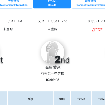
大会情報
リザルト
競技情報
Tournament Information
Result
Competition Information
ートリスト 1st
スタートリスト 2nd
リザルトPD
PDF
2
t
nd
沼森 愛奈
花輪第一中学校
02:09.08
所属
地域
Time1
Time