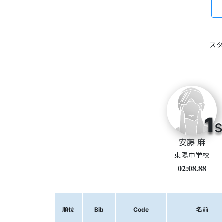
スタ
1
s
安藤 麻
東陽中学校
02:08.88
順位
Bib
Code
名前