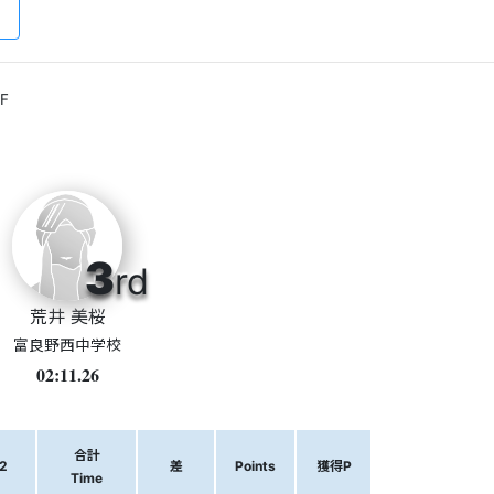
F
3
rd
荒井 美桜
富良野西中学校
02:11.26
合計
2
差
Points
獲得P
Time