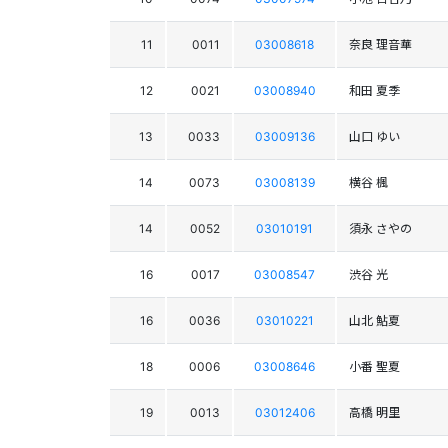
11
0011
03008618
奈良 理音華
12
0021
03008940
和田 夏季
13
0033
03009136
山口 ゆい
14
0073
03008139
横谷 楓
14
0052
03010191
須永 さやの
16
0017
03008547
渋谷 光
16
0036
03010221
山北 鮎夏
18
0006
03008646
小番 聖夏
19
0013
03012406
高橋 明里