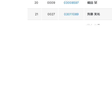
20
0009
03008597
織田 栞
21
0027
03011089
齊藤 実祐
22
0025
03008136
竹中 葉月
23
0035
03008301
中丸 菜緒
24
0055
03009902
吉川 佳菜
25
0019
03008366
嶋津 羽雅奈
26
0097
03009433
髙橋 莉沙
27
0095
03009428
平井 綾乃
28
0015
03011302
増田 小枝
29
0023
03008133
高橋 夢