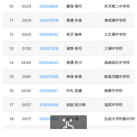
10
0024
03008554
鹿俣 陽可
米沢第二中学校
11
0015
03007476
髙橋 歩香
東成瀬中学校
12
0005
03008382
椛沢 柚希
入広瀬中学校
13
0120
03007578
浦野 皐月
三陽中学校
14
0040
03009433
髙橋 莉沙
高崎高松中学校
15
0061
03007549
神保 茉美
新島学園中学校
16
0030
03008301
中丸 菜緒
南郷中学校
17
0027
03010549
前田 知沙樹
塩尻中学校
18
0017
03007503
前田 港
弘前大学附属中学
19
0035
03008366
嶋津 羽雅奈
猿橋中学校