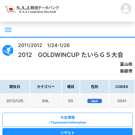
2011/2012 1/24-1/26
2012 GOLDWINCUP たいらＧＳ大会
富山県
南砺市
競技日
カテゴリー
種目
性別
CODEX
2012/1/25
ENL
GS
0041
MAN
大会情報
Tournament Information
リザルト