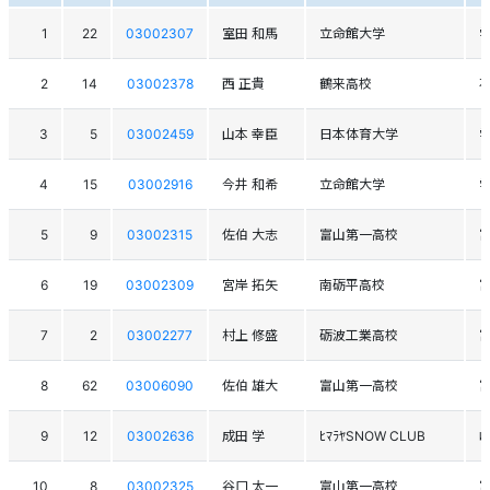
1
22
03002307
室田 和馬
立命館大学
2
14
03002378
西 正貴
鶴来高校
3
5
03002459
山本 幸臣
日本体育大学
4
15
03002916
今井 和希
立命館大学
5
9
03002315
佐伯 大志
富山第一高校
6
19
03002309
宮岸 拓矢
南砺平高校
7
2
03002277
村上 修盛
砺波工業高校
8
62
03006090
佐伯 雄大
富山第一高校
9
12
03002636
成田 学
ﾋﾏﾗﾔSNOW CLUB
10
8
03002325
谷口 太一
富山第一高校