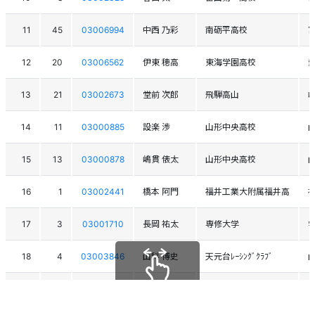
11
45
03006994
中西 乃彩
南砺平高校
12
20
03006562
伊東 穂高
東海学園高校
13
21
03002673
堂前 次郎
飛騨高山
14
11
03000885
設楽 渉
山形中央高校
15
13
03000878
嶋貫 俵太
山形中央高校
16
1
03002441
橋本 阿門
福井工業大附属福井高
17
3
03001710
長岡 祐太
専修大学
18
4
03003846
山科 博史
天元台ﾚｰｼﾝｸﾞｸﾗﾌﾞ
19
17
03006811
大場 一輝
岐阜第一高校
スクロールできます