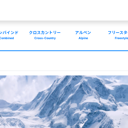
ンバインド
クロスカントリー
アルペン
フリースタ
Combined
Cross-Country
Alpine
Freestyl