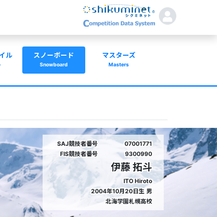
イル
スノーボード
マスターズ
e
Snowboard
Masters
SAJ競技者番号
07001771
FIS競技者番号
9300990
伊藤 拓斗
ITO Hiroto
2004年10月20日生
男
北海学園札幌高校