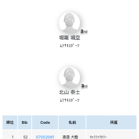
2
nd
堀籠 颯空
ﾑﾗｻｷｽﾎﾟｰﾂ
3
rd
北山 泰士
ﾑﾗｻｷｽﾎﾟｰﾂ
順位
Bib
Code
名前
所属
1
52
07002061
渡邉 大睦
ｷｬﾗﾌｧｸﾄﾘｰ