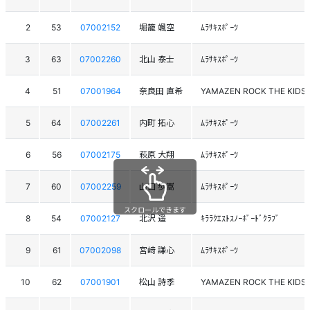
2
53
07002152
堀籠 颯空
ﾑﾗｻｷｽﾎﾟｰﾂ
3
63
07002260
北山 泰士
ﾑﾗｻｷｽﾎﾟｰﾂ
4
51
07001964
奈良田 直希
YAMAZEN ROCK THE KIDS
5
64
07002261
内町 拓心
ﾑﾗｻｷｽﾎﾟｰﾂ
6
56
07002175
萩原 大翔
ﾑﾗｻｷｽﾎﾟｰﾂ
7
60
07002259
山口 歩嵩
ﾑﾗｻｷｽﾎﾟｰﾂ
スクロールできます
8
54
07002127
北沢 遥
ｷﾗﾗｸｴｽﾄｽﾉｰﾎﾞｰﾄﾞｸﾗﾌﾞ
9
61
07002098
宮﨑 謙心
ﾑﾗｻｷｽﾎﾟｰﾂ
10
62
07001901
松山 詩季
YAMAZEN ROCK THE KIDS