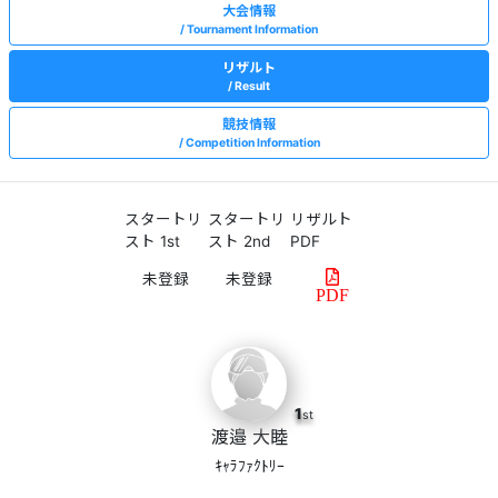
大会情報
Tournament Information
リザルト
Result
競技情報
Competition Information
スタートリ
スタートリ
リザルト
スト 1st
スト 2nd
PDF
PDF
1
st
渡邉 大睦
ｷｬﾗﾌｧｸﾄﾘｰ