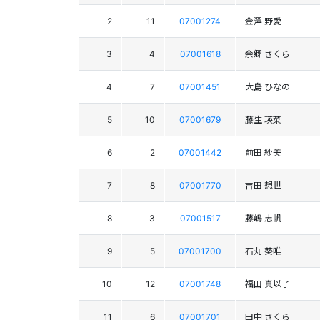
2
11
07001274
金澤 野愛
3
4
07001618
余郷 さくら
4
7
07001451
大島 ひなの
5
10
07001679
藤生 瑛菜
6
2
07001442
前田 紗美
7
8
07001770
吉田 想世
8
3
07001517
藤嶋 志帆
9
5
07001700
石丸 葵唯
10
12
07001748
福田 真以子
11
6
07001701
田中 さくら