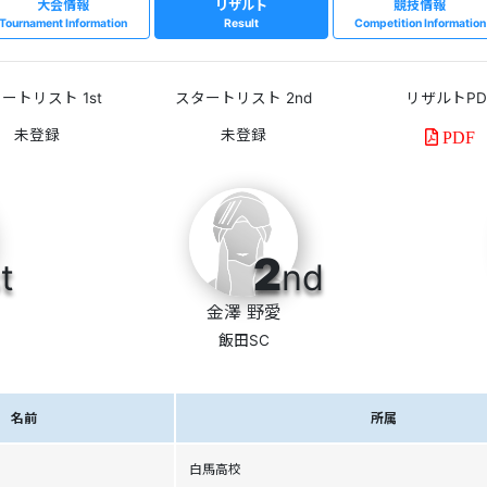
大会情報
リザルト
競技情報
Tournament Information
Result
Competition Information
ートリスト 1st
スタートリスト 2nd
リザルトPD
PDF
2
t
nd
金澤 野愛
飯田SC
名前
所属
白馬高校