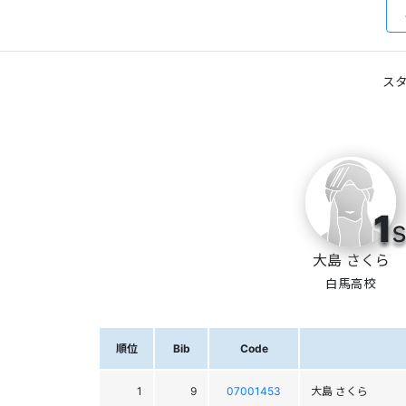
スタ
1
s
大島 さくら
白馬高校
順位
Bib
Code
1
9
07001453
大島 さくら