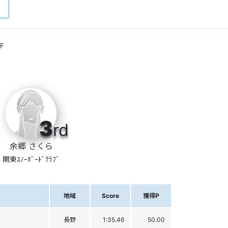
F
3
rd
余郷 さくら
関東ｽﾉｰﾎﾞｰﾄﾞｸﾗﾌﾞ
地域
Score
獲得P
長野
1:35.46
50.00