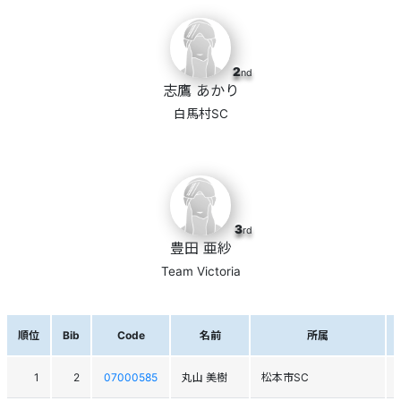
2
nd
志鷹 あかり
白馬村SC
3
rd
豊田 亜紗
Team Victoria
順位
Bib
Code
名前
所属
1
2
07000585
丸山 美樹
松本市SC