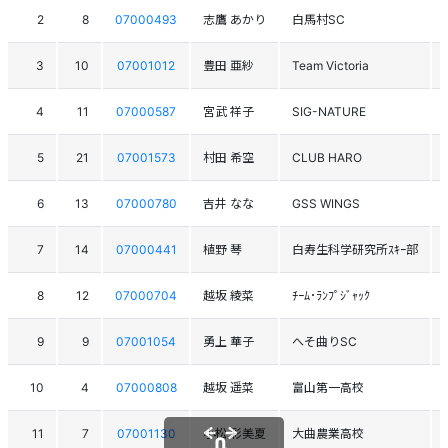
2
8
07000493
志鷹 あかり
白馬村SC
3
10
07001012
豊田 亜紗
Team Victoria
4
11
07000587
宮武 祥子
SIG-NATURE
5
21
07001573
村田 希空
CLUB HARO
6
13
07000780
吉井 なな
GSS WINGS
7
14
07000441
植野 琴
白寿生科学研究所ｽｷｰ部
8
12
07000704
越坂 綾菜
ﾁｰﾑ･ﾗﾝﾌﾟｼﾞｬｯｸ
9
9
07001054
勇上 華子
へそ曲りSC
10
4
07000808
越坂 遥菜
富山第一高校
11
7
07001130
小松 彩美夏
大曲農業高校