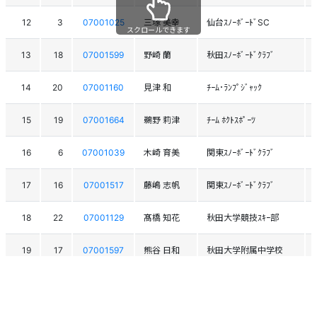
12
3
07001025
三塚 美幸
仙台ｽﾉｰﾎﾞｰﾄﾞSC
スクロールできます
13
18
07001599
野崎 蘭
秋田ｽﾉｰﾎﾞｰﾄﾞｸﾗﾌﾞ
14
20
07001160
見津 和
ﾁｰﾑ･ﾗﾝﾌﾟｼﾞｬｯｸ
15
19
07001664
鵜野 莉津
ﾁｰﾑ ﾎｸﾄｽﾎﾟｰﾂ
16
6
07001039
木崎 育美
関東ｽﾉｰﾎﾞｰﾄﾞｸﾗﾌﾞ
17
16
07001517
藤嶋 志帆
関東ｽﾉｰﾎﾞｰﾄﾞｸﾗﾌﾞ
18
22
07001129
髙橋 知花
秋田大学競技ｽｷｰ部
19
17
07001597
熊谷 日和
秋田大学附属中学校
20
1
07001000
星 奈々
USSC
21
5
07000464
清水 敦子
関東ｽﾉｰﾎﾞｰﾄﾞｸﾗﾌﾞ