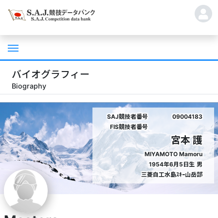
バイオグラフィー
Biography
SAJ競技者番号
09004183
FIS競技者番号
宮本 護
MIYAMOTO Mamoru
1954年6月5日生
男
三菱自工水島ｽｷｰ山岳部