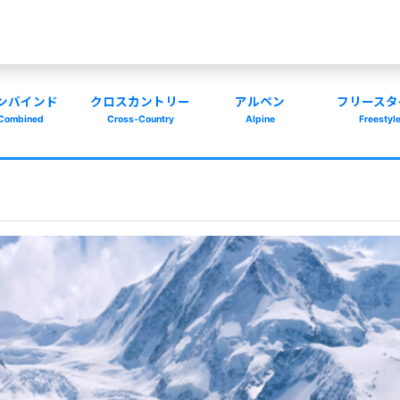
ンバインド
クロスカントリー
アルペン
フリースタ
Combined
Cross-Country
Alpine
Freestyl