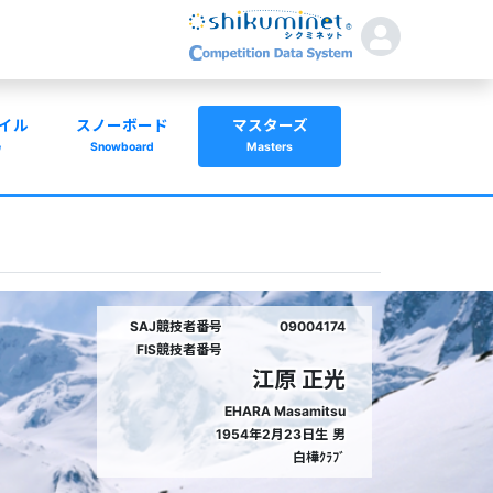
イル
スノーボード
マスターズ
e
Snowboard
Masters
SAJ競技者番号
09004174
FIS競技者番号
江原 正光
EHARA Masamitsu
1954年2月23日生
男
白樺ｸﾗﾌﾞ