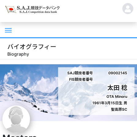
バイオグラフィー
Biography
SAJ競技者番号
09002145
FIS競技者番号
太田 稔
OTA Minoru
1961年3月15日生
男
聖高原SC