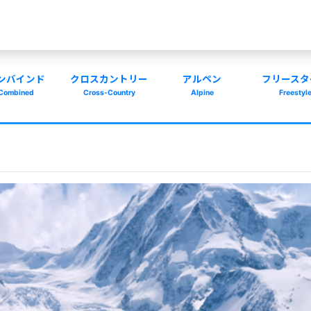
ンバインド
クロスカントリー
アルペン
フリースタ
Combined
Cross-Country
Alpine
Freestyl