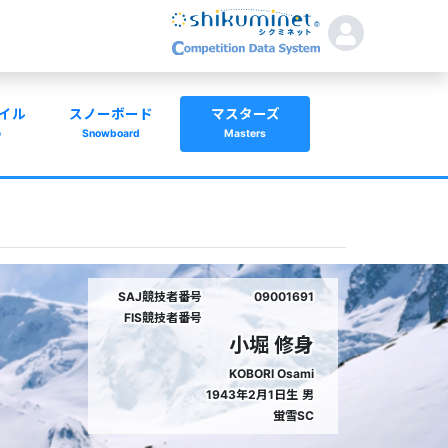
イル
スノーボード
マスターズ
e
Snowboard
Masters
SAJ競技者番号
09001691
FIS競技者番号
小堀 修身
KOBORI Osami
1943年2月1日生
男
蛍雪SC