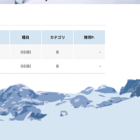
種目
カテゴリ
獲得P.
GS(B)
B
-
GS(B)
B
-