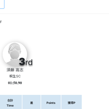
F
3
rd
須藤 高志
桐生SC
01:50.90
合計
差
Points
獲得P
Time