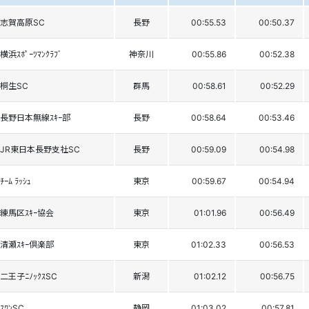
志賀高原SC
長野
00:55.53
00:50.37
横浜ｽﾎﾟｰﾂﾏﾝｸﾗﾌﾞ
神奈川
00:55.86
00:52.38
桐生SC
群馬
00:58.61
00:52.29
長野日本無線ｽｷｰ部
長野
00:58.64
00:53.46
JR東日本長野支社SC
長野
00:59.09
00:54.98
ﾁｰﾑ ﾗｯｼｭ
東京
00:59.67
00:54.94
練馬区ｽｷｰ協会
東京
01:01.96
00:56.49
清瀬ｽｷｰ倶楽部
東京
01:02.33
00:56.53
二王子ﾆﾉｯｸｽSC
新潟
01:02.12
00:56.75
ｽﾜﾝSC
静岡
01:03.02
00:57.81