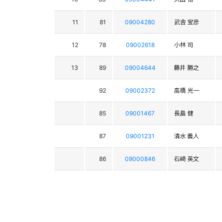
11
81
09004280
武舎 宝彦
12
78
09002618
小林 司
13
89
09004644
藤井 勝之
92
09002372
高橋 光一
85
09001467
長島 健
87
09001231
清水 義人
86
09000846
石崎 英文