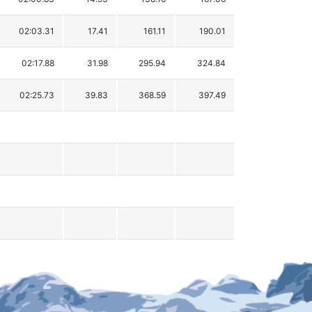
02:03.31
17.41
161.11
190.01
02:17.88
31.98
295.94
324.84
02:25.73
39.83
368.59
397.49