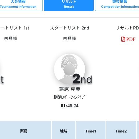
大会情報
リザルト
競技情報
Tournament Information
Result
Competition Information
ートリスト 1st
スタートリスト 2nd
リザルトPD
PDF
2
t
nd
蔦原 克典
横浜ｽﾎﾟｰﾂﾏﾝｸﾗﾌﾞ
01:48.24
所属
地域
Time1
Time2