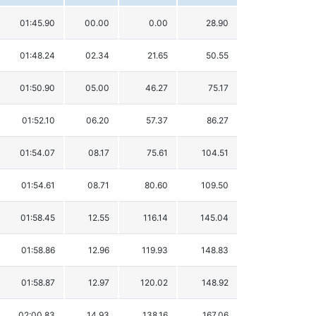
01:45.90
00.00
0.00
28.90
01:48.24
02.34
21.65
50.55
01:50.90
05.00
46.27
75.17
01:52.10
06.20
57.37
86.27
01:54.07
08.17
75.61
104.51
01:54.61
08.71
80.60
109.50
01:58.45
12.55
116.14
145.04
01:58.86
12.96
119.93
148.83
01:58.87
12.97
120.02
148.92
02:00.83
14.93
138.16
167.06