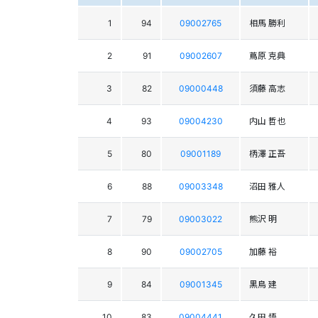
1
94
09002765
相馬 勝利
2
91
09002607
蔦原 克典
3
82
09000448
須藤 高志
4
93
09004230
内山 哲也
5
80
09001189
柄澤 正吾
6
88
09003348
沼田 雅人
7
79
09003022
熊沢 明
8
90
09002705
加藤 裕
9
84
09001345
黒鳥 建
10
83
09004441
久田 悟