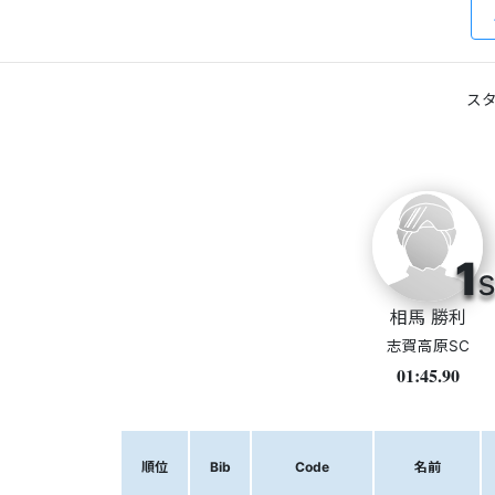
スタ
1
s
相馬 勝利
志賀高原SC
01:45.90
順位
Bib
Code
名前