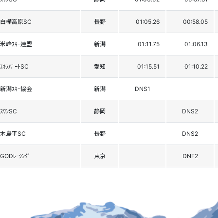
白樺高原SC
長野
01:05.26
00:58.05
米峰ｽｷｰ連盟
新潟
01:11.75
01:06.13
ｴｷｽﾊﾟｰﾄSC
愛知
01:15.51
01:10.22
新潟ｽｷｰ協会
新潟
DNS1
ｽﾜﾝSC
静岡
DNS2
木島平SC
長野
DNS2
GODﾚｰｼﾝｸﾞ
東京
DNF2