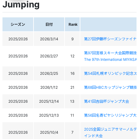
Jumping
シーズン
日付
Rank
2025/2026
2026/3/14
9
第27回伊藤杯シーズンファイナ
第97回宮様スキー大会国際競技
2025/2026
2026/2/27
12
The 97th International MIYAS
2025/2026
2026/2/25
16
第54回札幌オリンピック記念ス
2025/2026
2026/1/12
21
第68回HBCカップジャンプ競技
2025/2026
2025/12/14
13
第41回吉田杯ジャンプ大会
2025/2026
2025/12/13
11
第56回名寄ピヤシリジャンプ大
2025全国ジュニアサマーノルデ
2025/2026
2025/10/4
7
インド大会