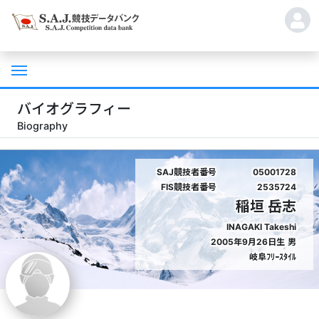
バイオグラフィー
Biography
SAJ競技者番号
05001728
FIS競技者番号
2535724
稲垣 岳志
INAGAKI Takeshi
2005年9月26日生
男
岐阜ﾌﾘｰｽﾀｲﾙ