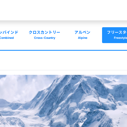
ンバインド
クロスカントリー
アルペン
フリースタ
Combined
Cross-Country
Alpine
Freestyl