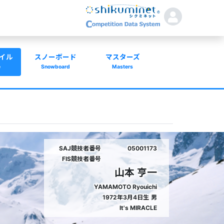
イル
スノーボード
マスターズ
e
Snowboard
Masters
SAJ競技者番号
05001173
FIS競技者番号
山本 亨一
YAMAMOTO Ryouichi
1972年3月4日生
男
It's MIRACLE