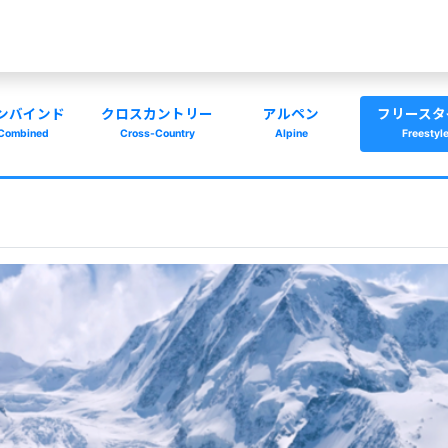
ンバインド
クロスカントリー
アルペン
フリースタ
Combined
Cross-Country
Alpine
Freestyl