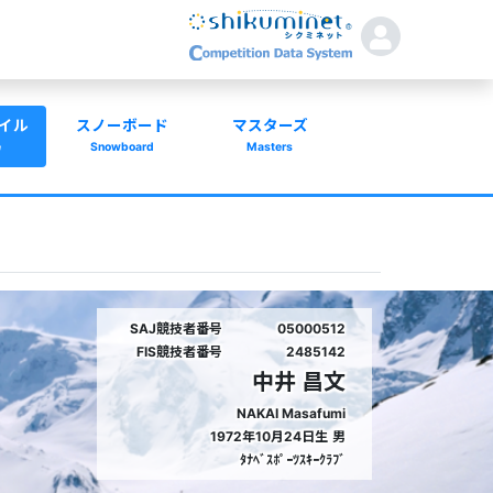
イル
スノーボード
マスターズ
e
Snowboard
Masters
SAJ競技者番号
05000512
FIS競技者番号
2485142
中井 昌文
NAKAI Masafumi
1972年10月24日生
男
ﾀﾅﾍﾞｽﾎﾟｰﾂｽｷｰｸﾗﾌﾞ