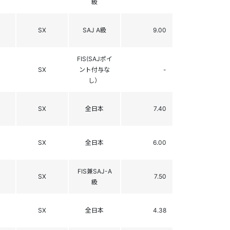
級
SX
SAJ A級
9.00
FIS(SAJポイ
SX
ント付与な
-
し）
SX
全日本
7.40
SX
全日本
6.00
FIS兼SAJ-A
SX
7.50
級
SX
全日本
4.38