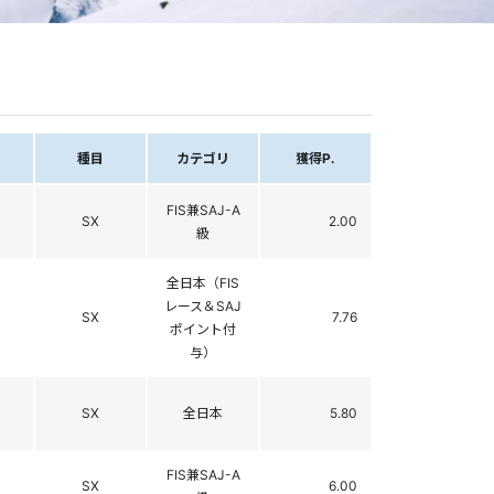
種目
カテゴリ
獲得P.
FIS兼SAJ-A
SX
2.00
級
全日本（FIS
レース＆SAJ
SX
7.76
ポイント付
与）
SX
全日本
5.80
FIS兼SAJ-A
SX
6.00