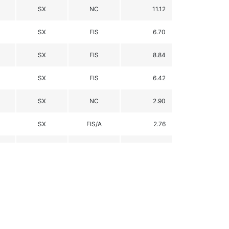
SX
NC
11.12
SX
FIS
6.70
SX
FIS
8.84
SX
FIS
6.42
SX
NC
2.90
SX
FIS/A
2.76
ps
SX
FIS NC
12.90
SX
FIS/SAJ A
5.00
SX
FIS/SAJ A
-