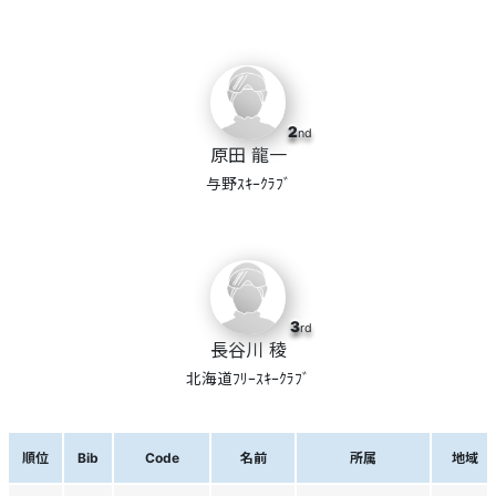
2
nd
原田 龍一
与野ｽｷｰｸﾗﾌﾞ
3
rd
長谷川 稜
北海道ﾌﾘｰｽｷｰｸﾗﾌﾞ
順位
Bib
Code
名前
所属
地域