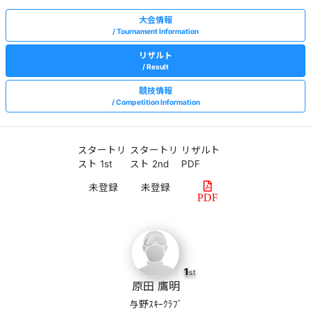
大会情報
Tournament Information
リザルト
Result
競技情報
Competition Information
スタートリ
スタートリ
リザルト
スト 1st
スト 2nd
PDF
PDF
1
st
原田 鷹明
与野ｽｷｰｸﾗﾌﾞ