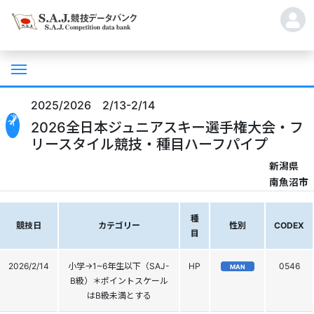
2025/2026 2/13-2/14
2026全日本ジュニアスキー選手権大会・フ
リースタイル競技・種目ハーフパイプ
新潟県
南魚沼市
種
競技日
カテゴリー
性別
CODEX
目
2026/2/14
小学→1~6年生以下（SAJ-
HP
0546
MAN
B級）＊ポイントスケール
はB級未満とする