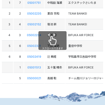
1
7
05001751
中和田 海瀬
エクステックさいたま
2
2
05002235
夏目 宗和
TEAM BANKEI
3
4
05002152
菊池 耕
TEAM BANKEI
4
3
05002234
長嶋 優
BIFUKA AIR FORCE
5
6
05002321
下﨑 海吏
重信中学校
スクロールできます
6
8
05002419
辻 暁経
宇和島市立吉田中学校
1
05001513
五十嵐 晴冬
BIFUKA AIR FORCE
5
05000021
高越 聡
チーム旭川ジョリーロジャー