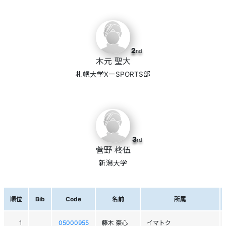
2
nd
木元 聖大
札幌大学XーSPORTS部
3
rd
菅野 柊伍
新潟大学
順位
Bib
Code
名前
所属
1
05000955
藤木 豪心
イマトク