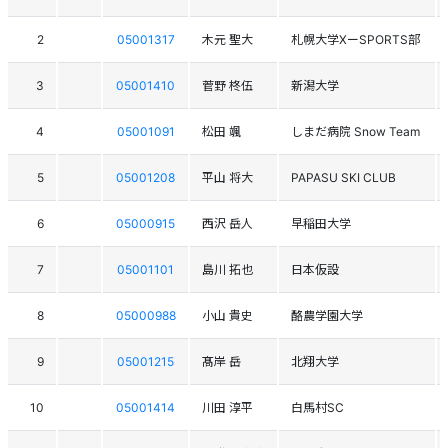
2
05001317
木元 聖大
札幌大学XーSPORTS部
3
05001410
菅野 柊伍
新潟大学
4
05001091
松田 颯
しまだ病院 Snow Team
5
05001208
平山 将大
PAPASU SKI CLUB
6
05000915
西沢 岳人
早稲田大学
7
05001101
島川 拓也
日本仮設
8
05000988
小山 貴史
酪農学園大学
9
05001215
髙岸 岳
北翔大学
10
05001414
川田 淳平
白馬村SC