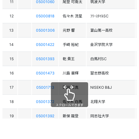
11
05001060
尾登 可南太
筑波大学
12
05000818
佐々木 流星
ﾌﾘｰｽﾀｲﾙSC
13
05001306
元野 響
富山第一高校
14
05001422
手崎 裕紀
金沢学院大学
15
05001393
乾 貴王
白馬村SC
16
05001473
川島 豪輝
習志野高校
17
05001713
岡田 匠真
NISEKO B&J
18
05001372
佐々木 白馬
北翔大学
スクロールできます
19
05001392
新保 龍登
同志社大学
20
05001586
渡辺 銀河
TEAM BANKEI