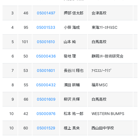
3
46
05001497
押部 信太郎
会津高校
4
95
05001533
小笹 海成
東海ﾌﾘｰｽﾀｲﾙSC
5
101
05001610
山本 純
白馬高校
6
50
05000436
菊地 理
静岡ｽｷｰ技術研究会
7
53
05001601
長谷川 翔也
ｱｲｴｽｽﾉｰｸﾗﾌﾞ
8
55
05000432
濱田 耕輔
福井MSC
9
66
05001609
柳沢 共輝
白馬高校
10
42
05000976
松本 祐一郎
WESTERN BUMPS
10
60
05001529
檀上 真央
西山田中学校