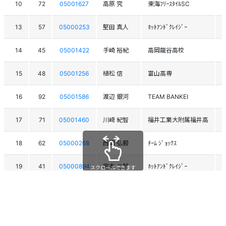
10
72
05001627
高原 究
東海ﾌﾘｰｽﾀｲﾙSC
13
57
05000253
堅田 真人
ﾎｯﾄｱﾝﾄﾞｸﾚｲｼﾞｰ
14
45
05001422
手崎 裕紀
高岡龍谷高校
15
48
05001256
植松 信
富山高専
16
92
05001586
渡辺 銀河
TEAM BANKEI
17
71
05001460
川﨑 紀智
福井工業大附属福井高
18
62
05000268
西岡 弘毅
ﾁｰﾑ ｼﾞｮｯｸｽ
19
41
05000894
宮本 二郎
ﾎｯﾄｱﾝﾄﾞｸﾚｲｼﾞｰ
スクロールできます
20
94
05000481
林 英孝
ｽｷｰﾁｰﾑｾﾞﾛ
21
65
05000266
高橋 一仁
ﾎｯﾄｱﾝﾄﾞｸﾚｲｼﾞｰ