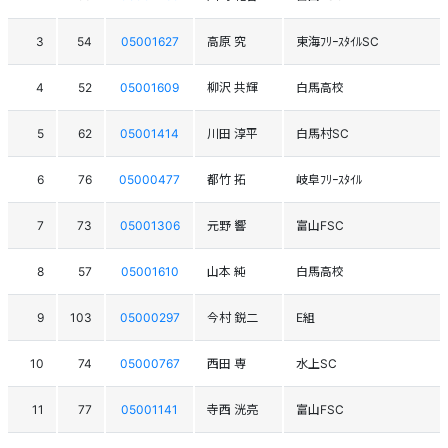
3
54
05001627
高原 究
東海ﾌﾘｰｽﾀｲﾙSC
4
52
05001609
柳沢 共輝
白馬高校
5
62
05001414
川田 淳平
白馬村SC
6
76
05000477
都竹 拓
岐阜ﾌﾘｰｽﾀｲﾙ
7
73
05001306
元野 響
富山FSC
8
57
05001610
山本 純
白馬高校
9
103
05000297
今村 鋭二
E組
10
74
05000767
西田 専
水上SC
11
77
05001141
寺西 洸亮
富山FSC