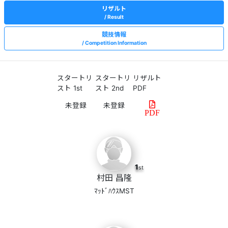
リザルト
Result
競技情報
Competition Information
スタートリ
スタートリ
リザルト
スト 1st
スト 2nd
PDF
PDF
1
st
村田 昌隆
ﾏｯﾄﾞﾊｳｽMST