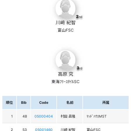
2
nd
川﨑 紀智
富山FSC
3
rd
高原 究
東海ﾌﾘｰｽﾀｲﾙSC
順位
Bib
Code
名前
所属
1
48
05000404
村田 昌隆
ﾏｯﾄﾞﾊｳｽMST
2
53
05001460
川﨑 紀智
富山FSC