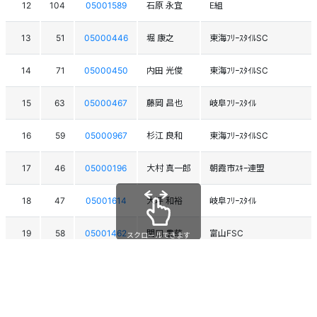
12
104
05001589
石原 永宜
E組
13
51
05000446
堀 康之
東海ﾌﾘｰｽﾀｲﾙSC
14
71
05000450
内田 光俊
東海ﾌﾘｰｽﾀｲﾙSC
15
63
05000467
藤岡 昌也
岐阜ﾌﾘｰｽﾀｲﾙ
16
59
05000967
杉江 良和
東海ﾌﾘｰｽﾀｲﾙSC
17
46
05000196
大村 真一郎
朝霞市ｽｷｰ連盟
18
47
05001614
大坪 和裕
岐阜ﾌﾘｰｽﾀｲﾙ
19
58
05001462
関口 豊萌
富山FSC
スクロールできます
20
97
05001570
末本 幸宏
福井MSC
21
61
05000966
佐野 正幸
東海ﾌﾘｰｽﾀｲﾙSC