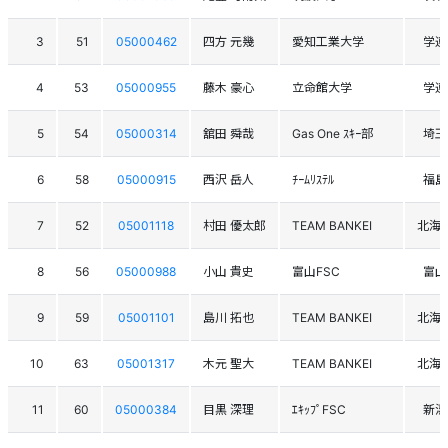
3
51
05000462
四方 元幾
愛知工業大学
学連
4
53
05000955
藤木 豪心
立命館大学
学連
5
54
05000314
舘田 舜哉
Gas One ｽｷｰ部
埼玉
6
58
05000915
西沢 岳人
ﾁｰﾑﾘｽﾃﾙ
福島
7
52
05001118
村田 優太郎
TEAM BANKEI
北海
8
56
05000988
小山 貴史
富山FSC
富山
9
59
05001101
島川 拓也
TEAM BANKEI
北海
10
63
05001317
木元 聖大
TEAM BANKEI
北海
11
60
05000384
目黒 深理
ｴｷｯﾌﾟFSC
新潟