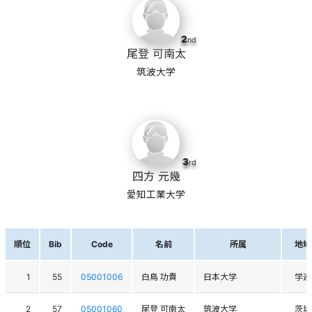
2
nd
尾登 可南太
筑波大学
3
rd
四方 元幾
愛知工業大学
順位
Bib
Code
名前
所属
地域
1
55
05001006
白鳥 功貴
日本大学
学連
2
57
05001060
尾登 可南太
筑波大学
茨城