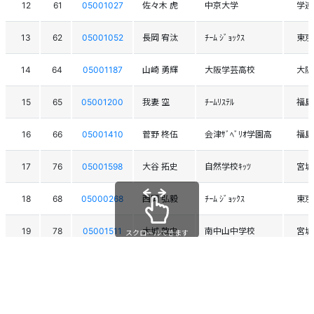
12
61
05001027
佐々木 虎
中京大学
学連
13
62
05001052
長岡 宥汰
ﾁｰﾑ ｼﾞｮｯｸｽ
東京
14
64
05001187
山崎 勇輝
大阪学芸高校
大阪
15
65
05001200
我妻 空
ﾁｰﾑﾘｽﾃﾙ
福島
16
66
05001410
菅野 柊伍
会津ｻﾞﾍﾞﾘｵ学園高
福島
17
76
05001598
大谷 拓史
自然学校ｷｯﾂ
宮城
18
68
05000268
西岡 弘毅
ﾁｰﾑ ｼﾞｮｯｸｽ
東京
19
78
05001511
大城 敦史
南中山中学校
宮城
スクロールできます
20
67
05001271
大井 学
ﾁｰﾑ ｼﾞｮｯｸｽ
東京
21
71
05001345
髙久 佳佑
ﾁｰﾑﾘｽﾃﾙ
福島