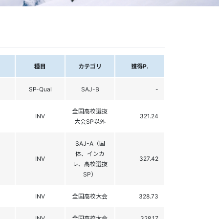
種目
カテゴリ
獲得P.
SP-Qual
SAJ-B
-
全国高校選抜
INV
321.24
大会SP以外
SAJ-A（国
体、インカ
INV
327.42
レ、高校選抜
SP）
INV
全国高校大会
328.73
INV
全国高校大会
328.17