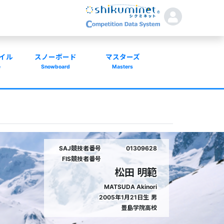
イル
スノーボード
マスターズ
e
Snowboard
Masters
SAJ競技者番号
01309628
FIS競技者番号
松田 明範
MATSUDA Akinori
2005年1月21日生
男
豊島学院高校