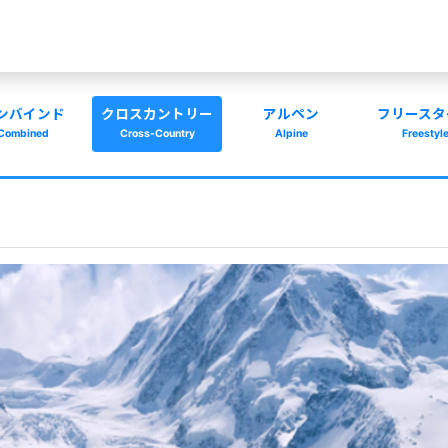
ンバインド
クロスカントリー
アルペン
フリースタ
Combined
Cross-Country
Alpine
Freestyl