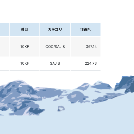
種目
カテゴリ
獲得P.
10KF
COC/SAJ B
367.14
10KF
SAJ B
224.73