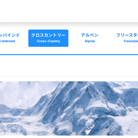
ンバインド
クロスカントリー
アルペン
フリースタ
Combined
Cross-Country
Alpine
Freestyl