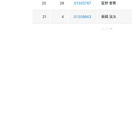
20
28
01305767
星野 誉貴
21
4
01306643
長岡 渓汰
22
12
01306751
菊地 哲
23
32
01306592
吉田 理玖
24
27
01307340
馬渕 紘人
25
22
01306686
藤本 航平
26
48
01305891
千野 竜河
27
11
01306049
山本 大晴
28
39
01306395
小坂 飛翔
29
30
01307202
舟山 大陸