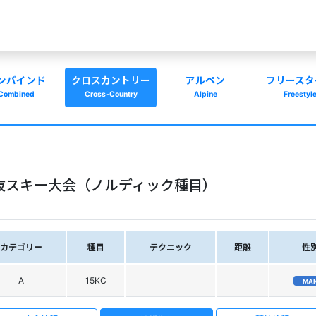
ンバインド
クロスカントリー
アルペン
フリースタ
Combined
Cross-Country
Alpine
Freestyl
抜スキー大会（ノルディック種目）
カテゴリー
種目
テクニック
距離
性
A
15KC
MA