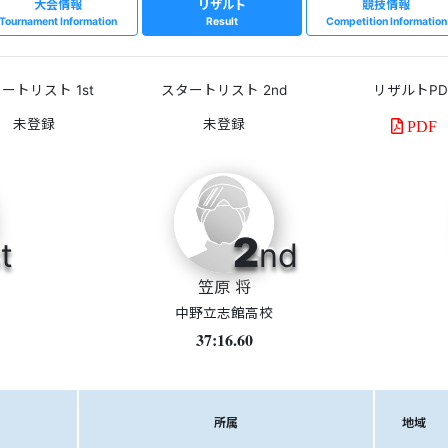
大会情報
リザルト
競技情報
Tournament Information
Result
Competition Information
ートリスト 1st
スタートリスト 2nd
リザルトPD
PDF
2
t
nd
笠原 将
中野立志館高校
37:16.60
所属
地域