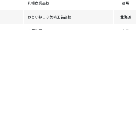
利根商業高校
群馬
おといねっぷ美術工芸高校
北海道
九里学園
山形
富良野高校
北海道
恵庭南高校
北海道
恵庭南高校
北海道
飯山高校
長野
六日町高校
新潟
飯山高校
長野
九里学園
山形