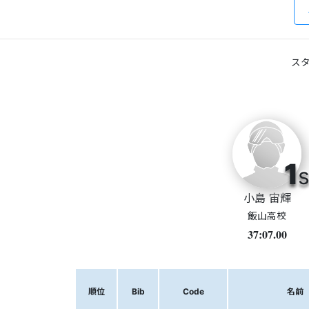
スタ
1
s
小島 宙輝
飯山高校
37:07.00
順位
Bib
Code
名前