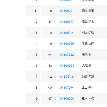
11
9
01306391
湯本 幸耶
12
17
01306577
森口 翔太
13
8
01305714
村上 伊吹
14
6
01305959
髙橋 汰門
15
44
01307222
藤沢 樹
16
18
01306924
大堰 徳
17
2
01306116
池邊 刀那
18
40
01307974
畠山 侑也
19
47
01306290
橋本 礼徳