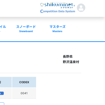
イル
スノーボード
マスターズ
e
Snowboard
Masters
長野県
野沢温泉村
別
CODEX
0041
N