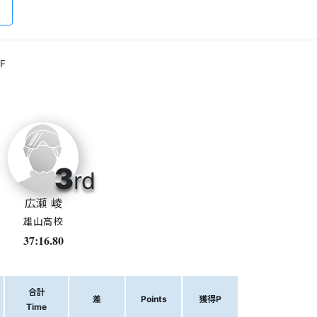
F
3
rd
広瀬 崚
雄山高校
37:16.80
合計
差
Points
獲得P
Time