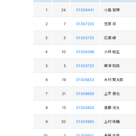
1
24
01306441
小島 宙輝
2
7
01307220
笠原 将
3
3
01305725
広瀬 崚
4
10
01306396
小林 皓生
5
5
01305723
郷津 知哉
6
19
01305833
木村 賢太郎
7
21
01306659
上平 晃也
8
15
01305829
進藤 洸太
9
20
01305993
上村 祐輔
10
1
01305641
長屋 圭悟