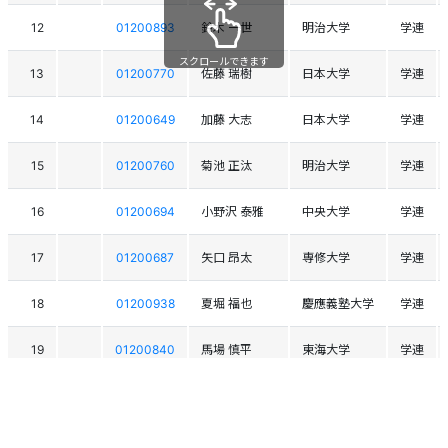
12
01200893
鈴木 一世
明治大学
学連
スクロールできます
13
01200770
佐藤 瑞樹
日本大学
学連
14
01200649
加藤 大志
日本大学
学連
15
01200760
菊池 正汰
明治大学
学連
16
01200694
小野沢 泰雅
中央大学
学連
17
01200687
矢口 昂太
専修大学
学連
18
01200938
夏堀 福也
慶應義塾大学
学連
19
01200840
馬場 慎平
東海大学
学連
20
01200742
髙田 雄生
東海大学
学連
21
01200771
丸田 流星
日本大学
学連