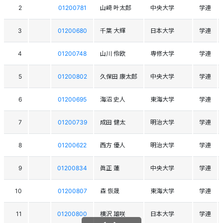
2
01200781
山﨑 叶太郎
中央大学
学連
3
01200680
千葉 大輝
日本大学
学連
4
01200748
山川 伶欧
専修大学
学連
5
01200802
久保田 康太郎
中央大学
学連
6
01200695
海沼 史人
東海大学
学連
7
01200739
成田 健太
明治大学
学連
8
01200622
西方 優人
明治大学
学連
9
01200834
眞正 蓮
中央大学
学連
10
01200807
森 恢晟
東海大学
学連
11
01200800
横沢 雄咲
日本大学
学連