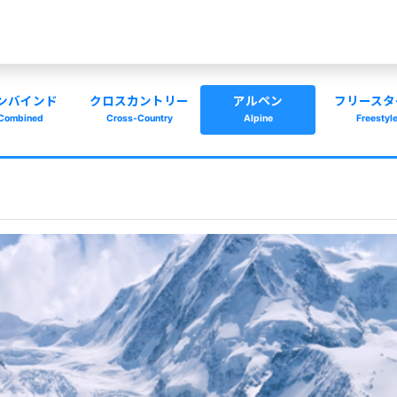
ンバインド
クロスカントリー
アルペン
フリースタ
Combined
Cross-Country
Alpine
Freestyl