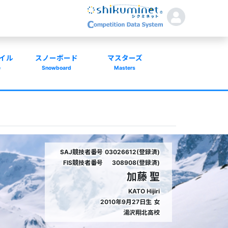
イル
スノーボード
マスターズ
e
Snowboard
Masters
SAJ競技者番号
03026612(登録済)
FIS競技者番号
308908(登録済)
加藤 聖
KATO Hijiri
2010年9月27日生
女
湯沢翔北高校