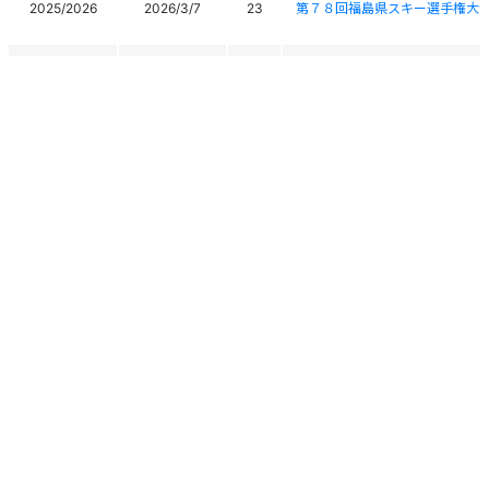
2025/2026
2026/3/7
23
第７８回福島県スキー選手権大
2025/2026
2026/2/22
20
北海道新聞杯第38回全国高等学
2025/2026
2026/2/21
37
北海道新聞杯第38回全国高等学
2026全日本ジュニアスキー選
2025/2026
2026/2/14
18
2026All Japan Junior Ski Cham
2025/2026
2026/2/8
30
令和7年度全国高等学校総合体育
第81回北海道スキー選手権大会
2025/2026
2026/2/1
10
ATOMIC Cup
個人情報保護方針
運営
ヘルプ
ログイン
81th Hokkaido Ski Championsh
Copyright © 2026 Ski Association of Japan / Shukuminet Inc.
第81回北海道スキー選手権大会
All Rights Reserved.