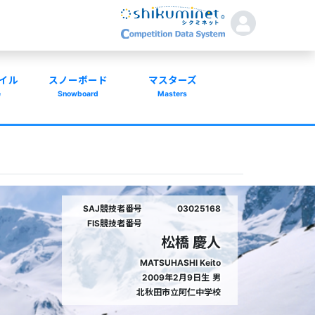
イル
スノーボード
マスターズ
e
Snowboard
Masters
SAJ競技者番号
03025168
FIS競技者番号
松橋 慶人
MATSUHASHI Keito
2009年2月9日生
男
北秋田市立阿仁中学校