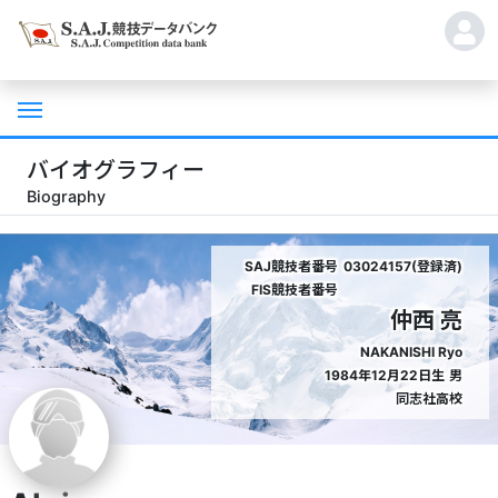
バイオグラフィー
Biography
SAJ競技者番号
03024157(登録済)
FIS競技者番号
仲西 亮
NAKANISHI Ryo
1984年12月22日生
男
同志社高校