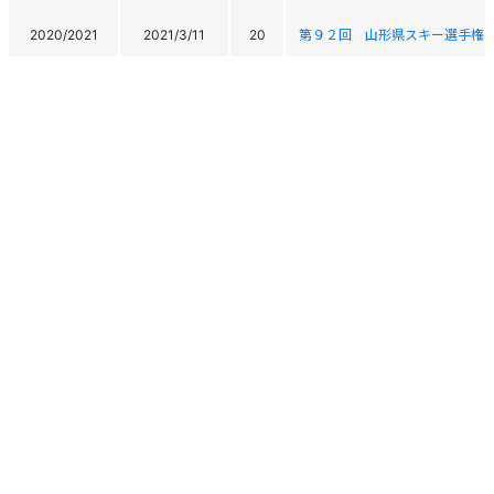
2020/2021
2021/3/11
20
第９２回 山形県スキー選手権
2020/2021
2021/2/28
44
マルトクふるせカップ 最上少年
2019/2020
2020/1/26
39
東北中学校体育大会 第５６回
2018/2019
2019/2/16
-
2019マルトクふるせカップ
2017/2018
2018/3/11
-
蔵王ライザアルペン大会
2017/2018
2018/3/10
25
蔵王ライザアルペン大会
2017/2018
2018/2/12
16
米沢ユーススラローム大会
個人情報保護方針
運営
ヘルプ
ログイン
Copyright © 2026 Ski Association of Japan / Shukuminet Inc.
All Rights Reserved.