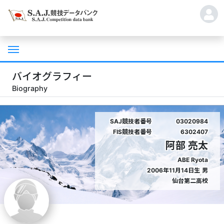
バイオグラフィー
Biography
SAJ競技者番号
03020984
FIS競技者番号
6302407
阿部 亮太
ABE Ryota
2006年11月14日生
男
仙台第二高校