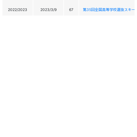
2022/2023
2023/3/9
67
第35回全国高等学校選抜スキー
2022/2023
2023/3/8
77
第35回全国高等学校選抜スキー
2022/2023
2023/2/10
99
令和4年度全国高等学校総合体育
2022/2023
2023/2/8
92
令和4年度全国高等学校総合体育
第35回甲信越ブロックアルペン選
ペン種競技･スピード系種目)
2021/2022
2022/2/23
59
The 35rd.Koushinetsu Block Al
Championship(Alpine Speed)
個人情報保護方針
運営
ヘルプ
ログイン
第77回国民体育大会冬季大会ス
2021/2022
2022/2/19
74
THE77TH NATIONAL SPORTS 
Copyright © 2026 Ski Association of Japan / Shukuminet Inc.
All Rights Reserved.