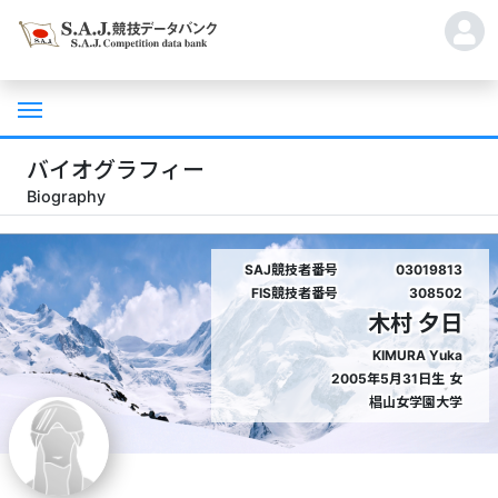
バイオグラフィー
Biography
SAJ競技者番号
03019813
FIS競技者番号
308502
木村 夕日
KIMURA Yuka
2005年5月31日生
女
椙山女学園大学