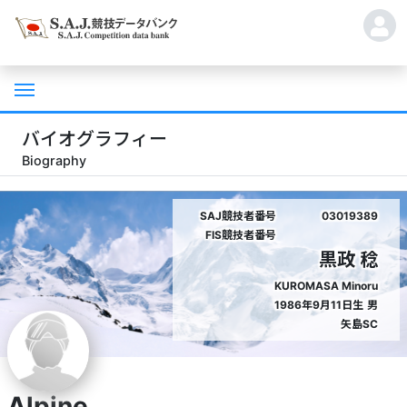
バイオグラフィー
Biography
SAJ競技者番号
03019389
FIS競技者番号
黒政 稔
KUROMASA Minoru
1986年9月11日生
男
矢島SC
Alpine