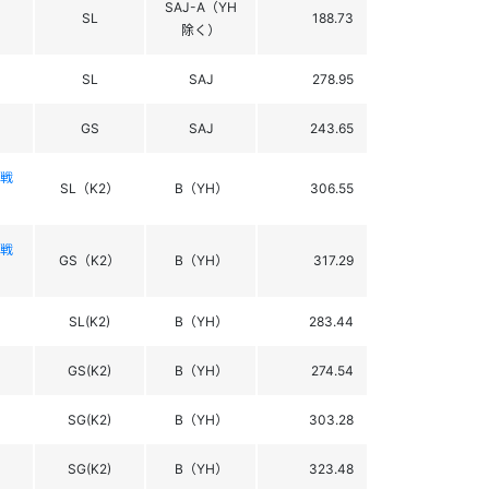
SAJ-A（YH
SL
188.73
除く）
SL
SAJ
278.95
GS
SAJ
243.65
1戦
SL（K2）
B（YH）
306.55
1戦
GS（K2）
B（YH）
317.29
SL(K2)
B（YH）
283.44
GS(K2)
B（YH）
274.54
SG(K2)
B（YH）
303.28
SG(K2)
B（YH）
323.48