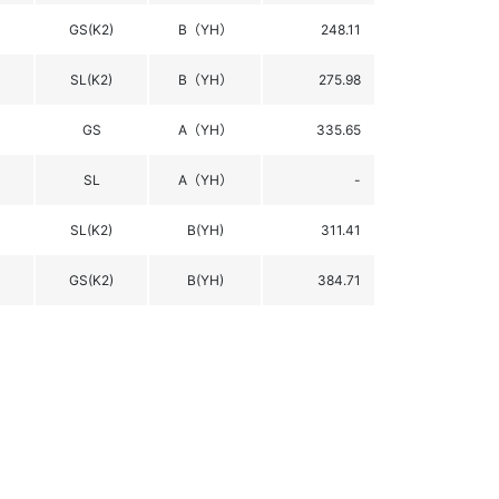
GS(K2)
B（YH）
248.11
SL(K2)
B（YH）
275.98
GS
A（YH）
335.65
SL
A（YH）
-
SL(K2)
B(YH)
311.41
GS(K2)
B(YH)
384.71
SG(K2)
B(YH)
367.67
SG(K2)
B(YH)
414.55
戦
SL(K2)
B(YH)
440.67
戦
GS(K2)
B(YH)
-