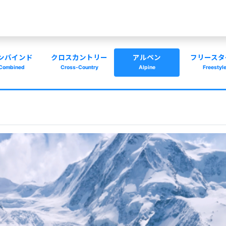
ンバインド
クロスカントリー
アルペン
フリースタ
Combined
Cross-Country
Alpine
Freestyl