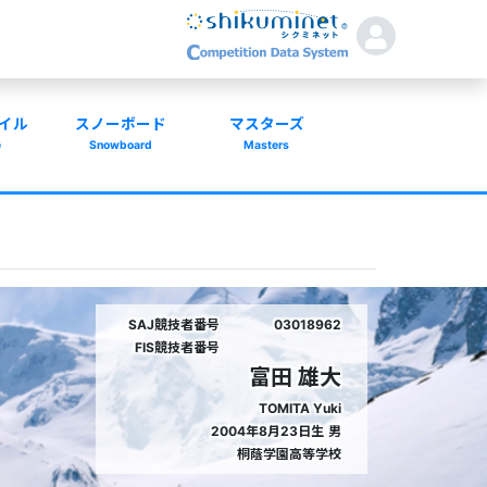
イル
スノーボード
マスターズ
e
Snowboard
Masters
SAJ競技者番号
03018962
FIS競技者番号
富田 雄大
TOMITA Yuki
2004年8月23日生
男
桐蔭学園高等学校