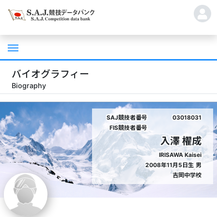
バイオグラフィー
Biography
SAJ競技者番号
03018031
FIS競技者番号
入澤 櫂成
IRISAWA Kaisei
2008年11月5日生
男
吉岡中学校